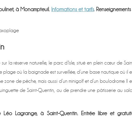
Moulinet, à Monampteuil.
Informations et tarifs
. Renseignements
=axoplage
in
r la réserve naturelle, le parc d’Isle, situé en plein cœur de Sain
ne plage où la baignade est surveillée, d’une base nautique où il e
e zone de pêche, mais aussi d’un minigolf et d’un boulodrome. Il e
uinguette de Saint-Quentin, ou de prendre une pâtisserie au sal
Léo Lagrange, à Saint-Quentin. Entrée libre et gratuit