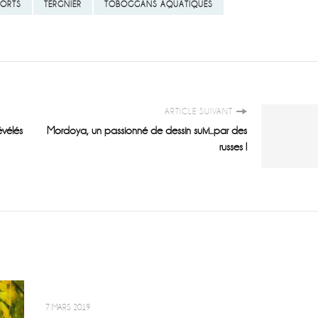
PORTS
TERGNIER
TOBOGGANS AQUATIQUES
ARTICLE SUIVANT
évélés
Mordoya, un passionné de dessin suivi...par des
russes !
7 MARS 2019