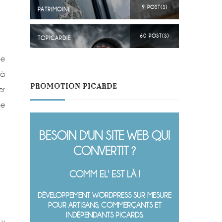
9 POST(S)
PATRIMOINE
60 POST(S)
TOPICARDIE
ue
 à
PROMOTION PICARDE
er
ne
BESOIN D'UN SITE WEB QUI
CONVERTIT ?
COMM EL' EST LÀ !
DÉVELOPPEMENT WORDPRESS SUR MESURE
POUR ARTISANS, COMMERÇANTS ET
INDÉPENDANTS PICARDS.
 y