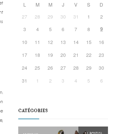
et
L
M
M
J
V
S
D
nt
27
28
29
30
31
1
2
ns
9
3
4
5
6
7
8
10
11
12
13
14
15
16
17
18
19
20
21
22
23
24
25
26
27
28
29
30
31
1
2
3
4
5
6
n.
on
CATÉGORIES
ne
e,
31 POST(S)