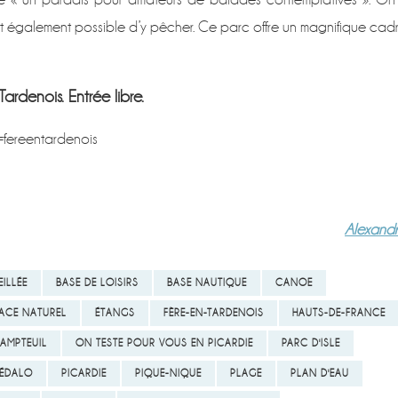
est également possible d’y pêcher. Ce parc offre un magnifique cad
ardenois. Entrée libre.
fereentardenois
Alexand
ILLÉE
BASE DE LOISIRS
BASE NAUTIQUE
CANOE
ACE NATUREL
ÉTANGS
FÈRE-EN-TARDENOIS
HAUTS-DE-FRANCE
AMPTEUIL
ON TESTE POUR VOUS EN PICARDIE
PARC D'ISLE
ÉDALO
PICARDIE
PIQUE-NIQUE
PLAGE
PLAN D'EAU