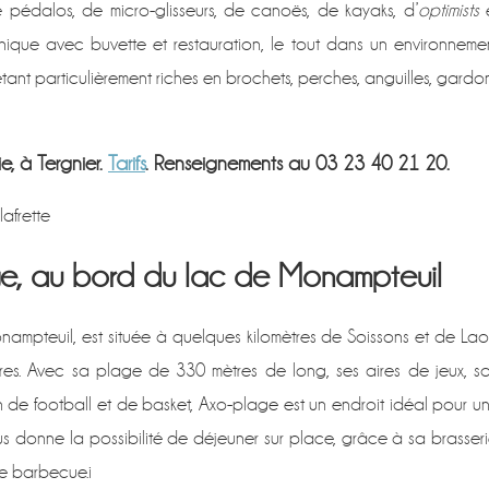
pédalos, de micro-glisseurs, de canoës, de kayaks, d’
optimists
nique avec buvette et restauration, le tout dans un environneme
étant particulièrement riches en brochets, perches, anguilles, gardo
e, à Tergnier.
Tarifs
. Renseignements au 03 23 40 21 20.
afrette
age, au bord du lac de Monampteuil
ampteuil, est située à quelques kilomètres de Soissons et de Lao
ares. Avec sa plage de 330 mètres de long, ses aires de jeux, s
 de football et de basket, Axo-plage est un endroit idéal pour u
ous donne la possibilité de déjeuner sur place, grâce à sa brasseri
e barbecue.i