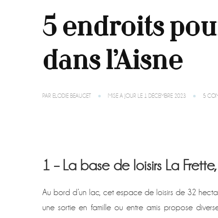
5 endroits pour
dans l’Aisne
PAR
ELODIE BEAUGET
MISE À JOUR LE
1 DÉCEMBRE 2023
5 COM
1 – La base de loisirs La Frette,
Au bord d’un lac, cet espace de loisirs de 32 hect
une sortie en famille ou entre amis propose diverse