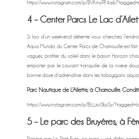
https://www.instagram.com/p/BVKrnyPF4a6/?tagged=
4 – Center Parcs Le Lac d’Ailet
Si lors d’un week-end détente vous cherchez l’endr
Aqua Mundo du Center Parcs de Chamouille est fait
vagues, profiter du soleil dans le bassin Horizon chau
emporter par le courant tranquille de la rivière d
bonne dose d’adrénaline dans les toboggans aquat
Parc Nautique de L’Ailette, à Chamouille. Conditi
https://www.instagram.com/p/BU_kc0bjiSy/?tagged=la
5 – Le parc des Bruyères, à Fè
Repéré par Le Petit Futé, ce parc y est défini co