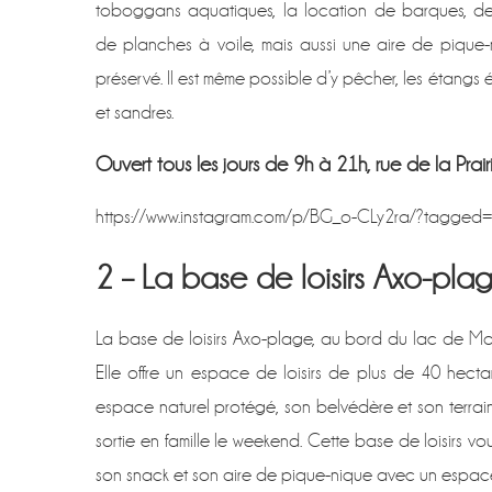
toboggans aquatiques, la location de barques, de 
de planches à voile, mais aussi une aire de pique-
préservé. Il est même possible d’y pêcher, les étangs 
et sandres.
Ouvert tous les jours de 9h à 21h, rue de la Prairi
https://www.instagram.com/p/BG_o-CLy2ra/?tagged=l
2 – La base de loisirs Axo-pl
La base de loisirs Axo-plage, au bord du lac de Mon
Elle offre un espace de loisirs de plus de 40 hect
espace naturel protégé, son belvédère et son terrain
sortie en famille le weekend. Cette base de loisirs v
son snack et son aire de pique-nique avec un espac