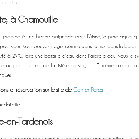
parcdisle
te, à Chamouille
oit propice à une bonne baignade dans l’Aisne, le parc aquatiq
 pour vous. Vous pouvez nager comme dans la mer dans le bassin
ffé à 29°C, faire une bataille d’eau dans l’arbre à eau, vous laiss
ouce ou par le torrent de la rivière sauvage… Et même prendre u
iques.
ons et réservation sur le site de
Center Parcs
.
cdailette
re-en-Tardenois
mme « un paradis pour amateurs de balades contemplatives ». On