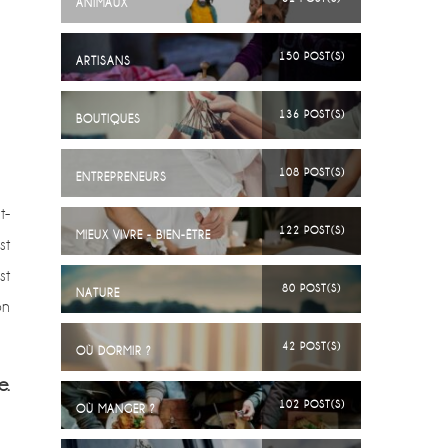
ANIMAUX
150 POST(S)
ARTISANS
136 POST(S)
BOUTIQUES
108 POST(S)
ENTREPRENEURS
t-
122 POST(S)
MIEUX VIVRE - BIEN-ÊTRE
st
st
80 POST(S)
NATURE
on
42 POST(S)
OÙ DORMIR ?
e.
102 POST(S)
OÙ MANGER ?