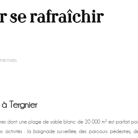
 se rafraîchir
SUR
MENTAIRES
5
ENDROITS
POUR
SE
RAFRAÎCHIR
DANS
L’AISNE
 à Tergnier
ares dont une plage de sable blanc de 20 000 m² est parfait po
s activités : la baignade surveillée, des parcours pédestres, d