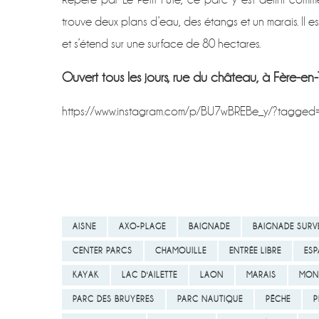
trouve deux plans d’eau, des étangs et un marais. Il 
et s’étend sur une surface de 80 hectares.
Ouvert tous les jours, rue du château, à Fère-en-T
https://www.instagram.com/p/BU7wBREBe_y/?tagged=
AISNE
AXO-PLAGE
BAIGNADE
BAIGNADE SURVE
CENTER PARCS
CHAMOUILLE
ENTRÉE LIBRE
ESP
KAYAK
LAC D'AILETTE
LAON
MARAIS
MON
PARC DES BRUYÈRES
PARC NAUTIQUE
PÊCHE
P