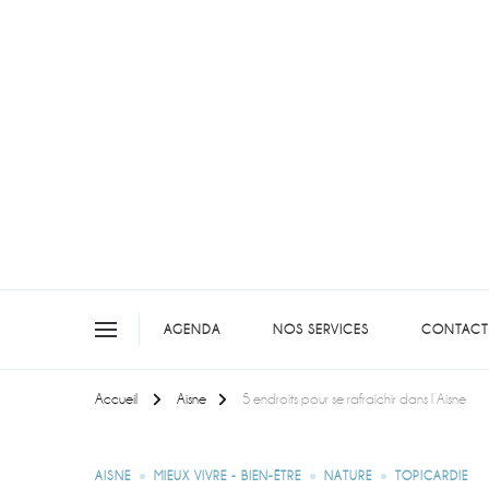
On teste pour vous en picar
AGENDA
NOS SERVICES
CONTACT
Accueil
Aisne
5 endroits pour se rafraîchir dans l’Aisne
AISNE
MIEUX VIVRE - BIEN-ÊTRE
NATURE
TOPICARDIE