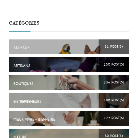
CATÉGORIES
31 POST(S)
ANIMAUX
150 POST(S)
ARTISANS
136 POST(S)
BOUTIQUES
108 POST(S)
ENTREPRENEURS
122 POST(S)
MIEUX VIVRE - BIEN-ÊTRE
80 POST(S)
NATURE