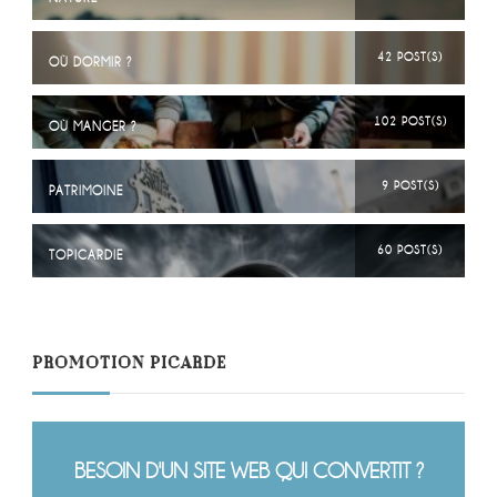
42 POST(S)
OÙ DORMIR ?
102 POST(S)
OÙ MANGER ?
9 POST(S)
PATRIMOINE
60 POST(S)
TOPICARDIE
PROMOTION PICARDE
BESOIN D'UN SITE WEB QUI CONVERTIT ?