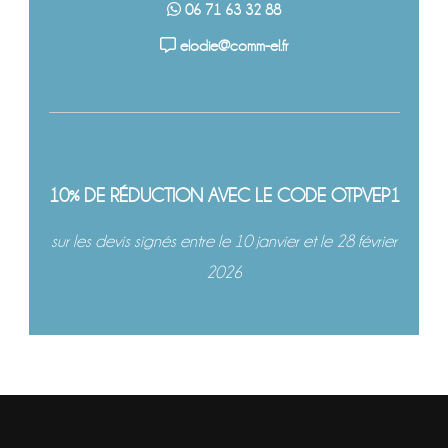
06 71 63 32 88
elodie@comm-el.fr
10% DE RÉDUCTION AVEC LE CODE OTPVEP1
sur les devis signés entre le 10 janvier et le 28 février
2026