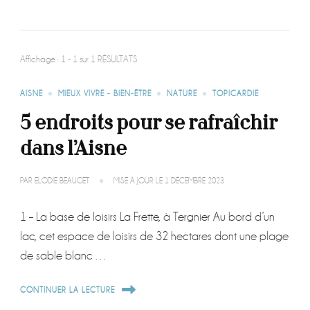
Affichage : 1 - 1 sur 1 RÉSULTATS
AISNE
MIEUX VIVRE - BIEN-ÊTRE
NATURE
TOPICARDIE
5 endroits pour se rafraîchir
dans l’Aisne
PAR
ELODIE BEAUGET
MISE À JOUR LE
1 DÉCEMBRE 2023
1 – La base de loisirs La Frette, à Tergnier Au bord d’un
lac, cet espace de loisirs de 32 hectares dont une plage
de sable blanc …
CONTINUER LA LECTURE