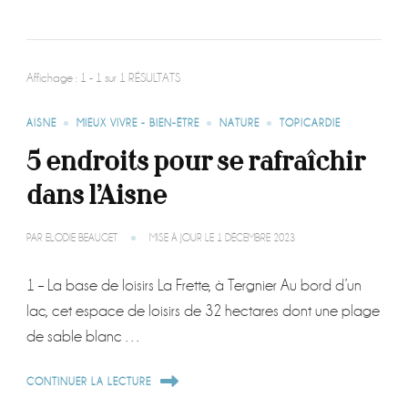
Affichage : 1 - 1 sur 1 RÉSULTATS
AISNE
MIEUX VIVRE - BIEN-ÊTRE
NATURE
TOPICARDIE
5 endroits pour se rafraîchir
dans l’Aisne
PAR
ELODIE BEAUGET
MISE À JOUR LE
1 DÉCEMBRE 2023
1 – La base de loisirs La Frette, à Tergnier Au bord d’un
lac, cet espace de loisirs de 32 hectares dont une plage
de sable blanc …
CONTINUER LA LECTURE