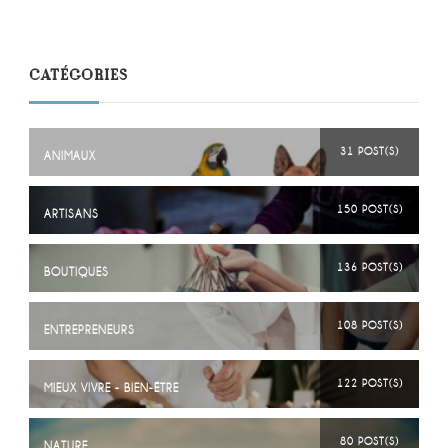
CATÉGORIES
31 POST(S)
ANIMAUX
150 POST(S)
ARTISANS
136 POST(S)
BOUTIQUES
108 POST(S)
ENTREPRENEURS
122 POST(S)
MIEUX VIVRE - BIEN-ÊTRE
80 POST(S)
NATURE