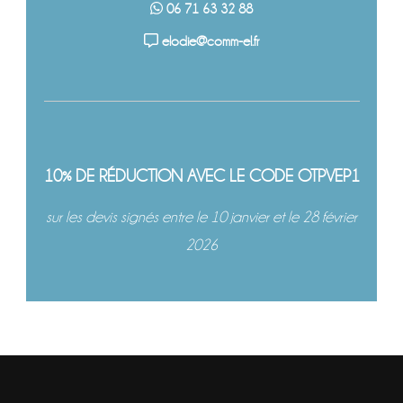
06 71 63 32 88
elodie@comm-el.fr
10% DE RÉDUCTION AVEC LE CODE OTPVEP1
sur les devis signés entre le 10 janvier et le 28 février
2026