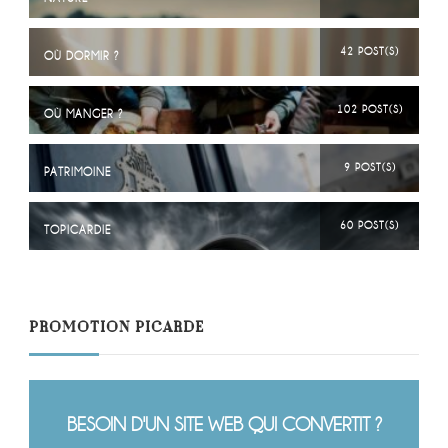
42 POST(S)
OÙ DORMIR ?
102 POST(S)
OÙ MANGER ?
9 POST(S)
PATRIMOINE
60 POST(S)
TOPICARDIE
PROMOTION PICARDE
BESOIN D'UN SITE WEB QUI CONVERTIT ?