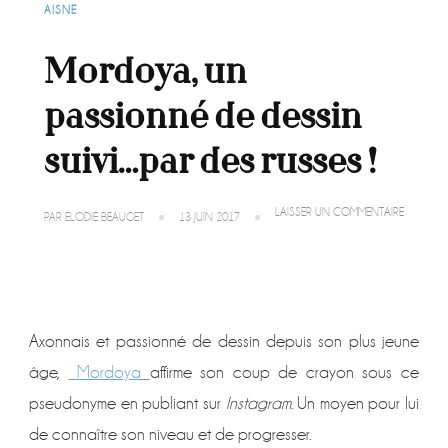
AISNE
Mordoya, un
passionné de dessin
suivi…par des russes !
SUR
LAISSER UN COMMENTAIRE
PAR
ELODIE BEAUGET
13 JUIN 2017
MORDOY
UN
PASSION
DE
DESSIN
SUIVI…
PAR
Axonnais et passionné de dessin depuis son plus jeune
DES
RUSSES
âge,
Mordoya
affirme son coup de crayon sous ce
!
pseudonyme en publiant sur
Instagram
. Un moyen pour lui
de connaître son niveau et de progresser.