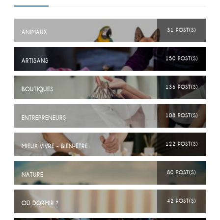
31 POST(S)
ANIMAUX
150 POST(S)
ARTISANS
136 POST(S)
BOUTIQUES
108 POST(S)
ENTREPRENEURS
122 POST(S)
MIEUX VIVRE - BIEN-ÊTRE
80 POST(S)
NATURE
42 POST(S)
OÙ DORMIR ?