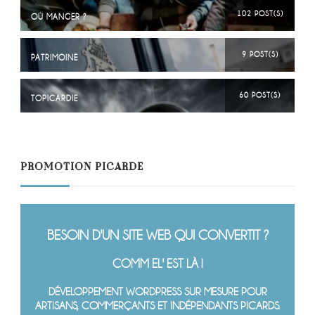
102 POST(S)
OÙ MANGER ?
9 POST(S)
PATRIMOINE
60 POST(S)
TOPICARDIE
PROMOTION PICARDE
BESOIN D'UN SITE WEB QUI CONVERTIT ?
COMM EL' EST LÀ !
DÉVELOPPEMENT WORDPRESS SUR MESURE POUR
ARTISANS, COMMERÇANTS ET INDÉPENDANTS PICARDS.