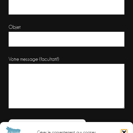
Objet
Votre message (facultatif)
Veuillez laisser ce champ vide.
Combien font
Gérer le consentement aux cookies