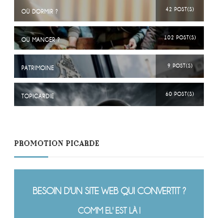
42 POST(S)
OÙ DORMIR ?
102 POST(S)
OÙ MANGER ?
9 POST(S)
PATRIMOINE
60 POST(S)
TOPICARDIE
PROMOTION PICARDE
BESOIN D'UN SITE WEB QUI CONVERTIT ?
COMM EL' EST LÀ !