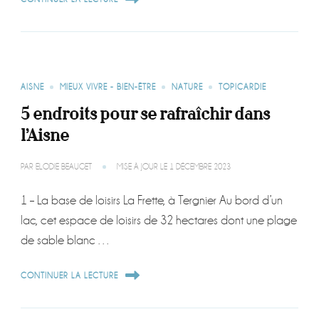
AISNE
MIEUX VIVRE - BIEN-ÊTRE
NATURE
TOPICARDIE
5 endroits pour se rafraîchir dans
l’Aisne
PAR
ELODIE BEAUGET
MISE À JOUR LE
1 DÉCEMBRE 2023
1 – La base de loisirs La Frette, à Tergnier Au bord d’un
lac, cet espace de loisirs de 32 hectares dont une plage
de sable blanc …
CONTINUER LA LECTURE