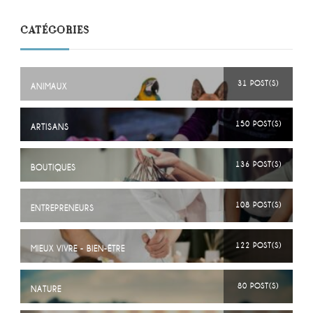
CATÉGORIES
31 POST(S)
ANIMAUX
150 POST(S)
ARTISANS
136 POST(S)
BOUTIQUES
108 POST(S)
ENTREPRENEURS
122 POST(S)
MIEUX VIVRE - BIEN-ÊTRE
80 POST(S)
NATURE