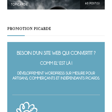
60 POST(S)
TOPICARDIE
PROMOTION PICARDE
BESOIN D'UN SITE WEB QUI CONVERTIT ?
COMM EL' EST LÀ !
DÉVELOPPEMENT WORDPRESS SUR MESURE POUR
ARTISANS, COMMERÇANTS ET INDÉPENDANTS PICARDS.