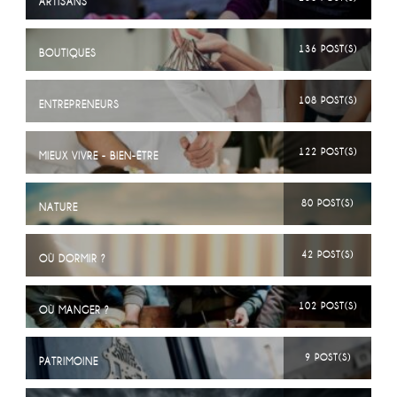
ARTISANS
136 POST(S)
BOUTIQUES
108 POST(S)
ENTREPRENEURS
122 POST(S)
MIEUX VIVRE - BIEN-ÊTRE
80 POST(S)
NATURE
42 POST(S)
OÙ DORMIR ?
102 POST(S)
OÙ MANGER ?
9 POST(S)
PATRIMOINE