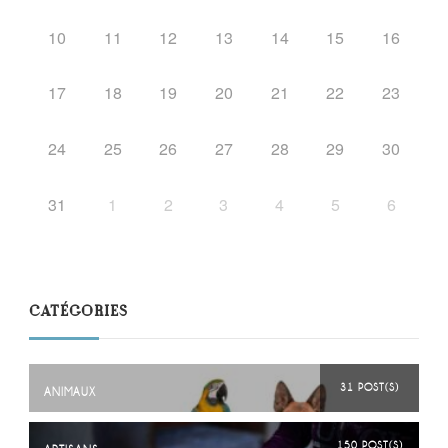
10
11
12
13
14
15
16
17
18
19
20
21
22
23
24
25
26
27
28
29
30
31
1
2
3
4
5
6
CATÉGORIES
31 POST(S)
ANIMAUX
150 POST(S)