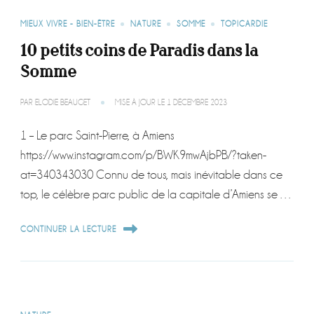
MIEUX VIVRE - BIEN-ÊTRE
NATURE
SOMME
TOPICARDIE
10 petits coins de Paradis dans la
Somme
PAR
ELODIE BEAUGET
MISE À JOUR LE
1 DÉCEMBRE 2023
1 – Le parc Saint-Pierre, à Amiens
https://www.instagram.com/p/BWK9mwAjbPB/?taken-
at=340343030 Connu de tous, mais inévitable dans ce
top, le célèbre parc public de la capitale d’Amiens se …
CONTINUER LA LECTURE