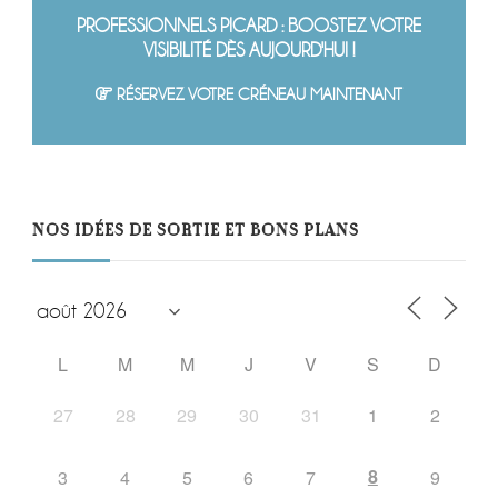
PROFESSIONNELS PICARD : BOOSTEZ VOTRE
VISIBILITÉ DÈS AUJOURD'HUI !
RÉSERVEZ VOTRE CRÉNEAU MAINTENANT
NOS IDÉES DE SORTIE ET BONS PLANS
L
M
M
J
V
S
D
27
28
29
30
31
1
2
8
3
4
5
6
7
9