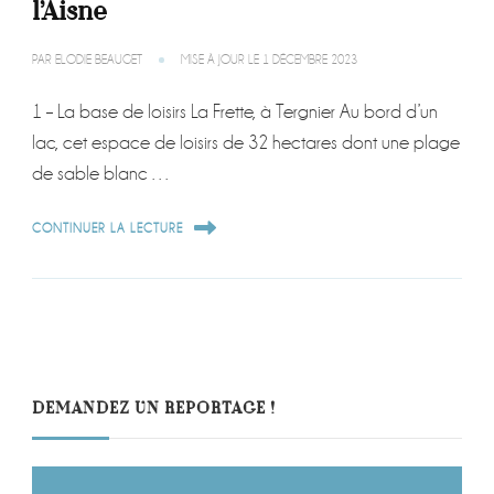
l’Aisne
PAR
ELODIE BEAUGET
MISE À JOUR LE
1 DÉCEMBRE 2023
1 – La base de loisirs La Frette, à Tergnier Au bord d’un
lac, cet espace de loisirs de 32 hectares dont une plage
de sable blanc …
CONTINUER LA LECTURE
DEMANDEZ UN REPORTAGE !