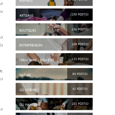
ANIMAUX
Le
ox
150 POST(S)
ARTISANS
136 POST(S)
BOUTIQUES
 à
la
108 POST(S)
ENTREPRENEURS
122 POST(S)
MIEUX VIVRE - BIEN-ÊTRE
e,
80 POST(S)
NATURE
 a
42 POST(S)
OÙ DORMIR ?
102 POST(S)
OÙ MANGER ?
ux