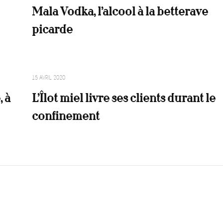
Mala Vodka, l’alcool à la betterave
picarde
15 AVRIL 2020
, à
L’Îlot miel livre ses clients durant le
confinement