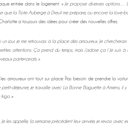
aque entrée dans le logement.
« Je propose diverses options… 
re que la Tiote Auberge à Dreuil me prépare, ou encore la love-b
harlotte a toujours des idées pour créer des nouvelles offres.
 si un jour je me retrouvais à la place des amoureux. Je chercherais
etites attentions. Ça prend du temps, mais j’adore ça ! Je suis à 
veaux partenariats. »
, les amoureux ont tout sur place. Pas besoin de prendre la voitur
e petit-déjeuner, je travaille avec La Bonne Baguette à Amiens, il y
frigo. »
s. Je les appelle, la semaine précédent leur arrivée, je revois avec e