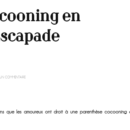
cooning en
Escapade
SUR
R UN COMMENTAIRE
UN
MOMENT
COCOONING
EN
AMOUREUX
À
iens que les amoureux ont droit à une parenthèse cocooning 
L’ESCAPADE
ROMANTIQUE