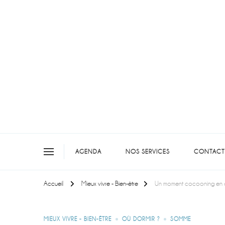
On teste pour vous en picar
AGENDA
NOS SERVICES
CONTACT
Accueil
Mieux vivre - Bien-être
Un moment cocooning en 
MIEUX VIVRE - BIEN-ÊTRE
OÙ DORMIR ?
SOMME