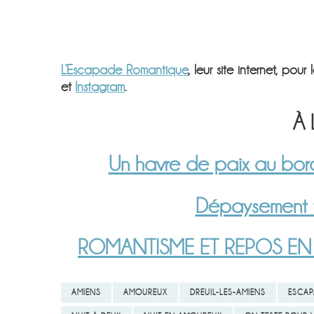
L’Escapade Romantique
, leur site internet, pou
et
Instagram
.
À 
Un havre de paix au bord 
Dépaysement t
ROMANTISME ET REPOS EN
AMIENS
AMOUREUX
DREUIL-LES-AMIENS
ESCAP