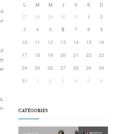
L
M
M
J
V
S
D
 à
27
28
29
30
31
1
2
ur
6
3
4
5
7
8
9
10
11
12
13
14
15
16
 à
17
18
19
20
21
22
23
er
24
25
26
27
28
29
30
ue
31
1
2
3
4
5
6
a,
on
CATÉGORIES
31 POST(S)