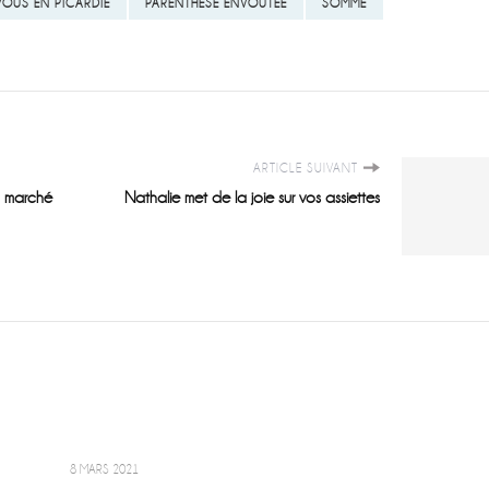
VOUS EN PICARDIE
PARENTHÈSE ENVOUTÉE
SOMME
ARTICLE SUIVANT
d marché
Nathalie met de la joie sur vos assiettes
8 MARS 2021