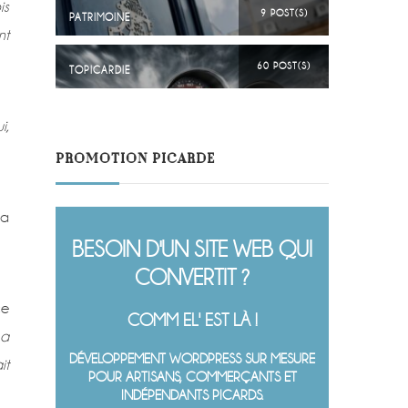
is
9 POST(S)
PATRIMOINE
nt
60 POST(S)
TOPICARDIE
i,
PROMOTION PICARDE
pa
BESOIN D'UN SITE WEB QUI
CONVERTIT ?
ce
COMM EL' EST LÀ !
 a
DÉVELOPPEMENT WORDPRESS SUR MESURE
it
POUR ARTISANS, COMMERÇANTS ET
INDÉPENDANTS PICARDS.