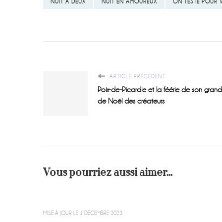
NUIT À DEUX
NUIT EN AMOUREUX
ON TESTE POUR 
ARTICLE PRÉCÉDENT
Poix-de-Picardie et la féérie de son gran
de Noël des créateurs
Vous pourriez aussi aimer...
MISE À JOUR LE
1 DÉCEMBRE 2023