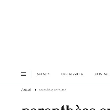
On teste pour vous en picar
AGENDA
NOS SERVICES
CONTACT
Accueil
parenthèse envoutée