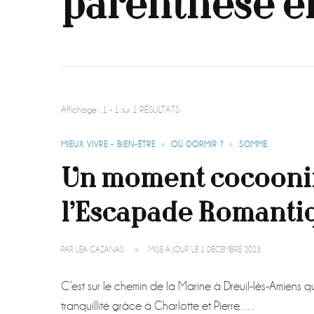
parenthèse e
Affichage : 1 - 1 sur 1 RÉSULTATS
MIEUX VIVRE - BIEN-ÊTRE
OÙ DORMIR ?
SOMME
Un moment cocooni
l’Escapade Romanti
PAR
LÉA CAZANAS
MISE À JOUR LE
1 DÉCEMBRE 2023
C’est sur le chemin de la Marine à Dreuil-lès-Amiens
tranquillité grâce à Charlotte et Pierre. …