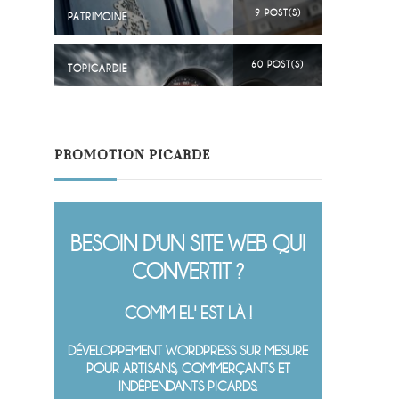
9 POST(S)
PATRIMOINE
60 POST(S)
TOPICARDIE
PROMOTION PICARDE
BESOIN D'UN SITE WEB QUI
CONVERTIT ?
COMM EL' EST LÀ !
DÉVELOPPEMENT WORDPRESS SUR MESURE
POUR ARTISANS, COMMERÇANTS ET
INDÉPENDANTS PICARDS.