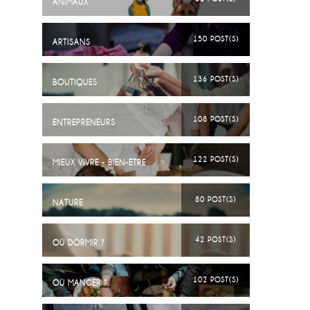
ANIMAUX
150 POST(S)
ARTISANS
136 POST(S)
BOUTIQUES
108 POST(S)
ENTREPRENEURS
122 POST(S)
MIEUX VIVRE - BIEN-ÊTRE
80 POST(S)
NATURE
42 POST(S)
OÙ DORMIR ?
102 POST(S)
OÙ MANGER ?