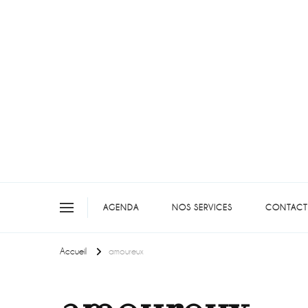
On teste pour vous en picar
AGENDA
NOS SERVICES
CONTACT
Accueil
amoureux