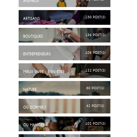
ANIMAUX
150 POST(S)
ARTISANS
136 POST(S)
BOUTIQUES
108 POST(S)
ENTREPRENEURS
122 POST(S)
MIEUX VIVRE - BIEN-ÊTRE
80 POST(S)
NATURE
42 POST(S)
OÙ DORMIR ?
102 POST(S)
OÙ MANGER ?