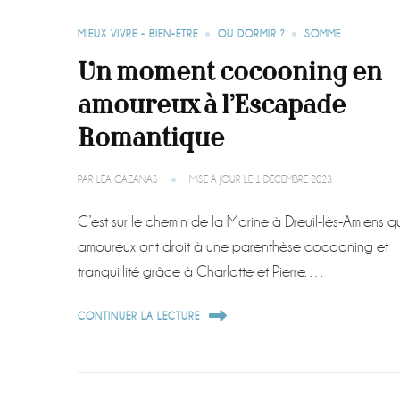
MIEUX VIVRE - BIEN-ÊTRE
OÙ DORMIR ?
SOMME
Un moment cocooning en
amoureux à l’Escapade
Romantique
PAR
LÉA CAZANAS
MISE À JOUR LE
1 DÉCEMBRE 2023
C’est sur le chemin de la Marine à Dreuil-lès-Amiens q
amoureux ont droit à une parenthèse cocooning et
tranquillité grâce à Charlotte et Pierre. …
CONTINUER LA LECTURE