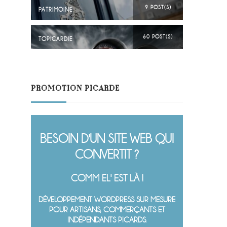
9 POST(S)
PATRIMOINE
60 POST(S)
TOPICARDIE
PROMOTION PICARDE
BESOIN D'UN SITE WEB QUI
CONVERTIT ?
COMM EL' EST LÀ !
DÉVELOPPEMENT WORDPRESS SUR MESURE
POUR ARTISANS, COMMERÇANTS ET
INDÉPENDANTS PICARDS.