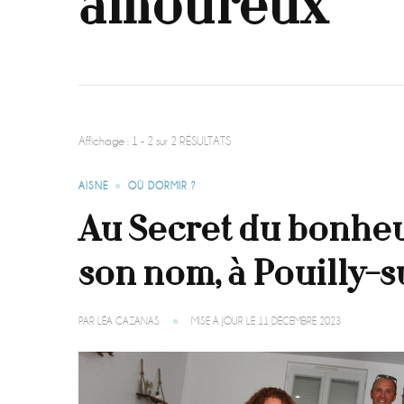
amoureux
Affichage : 1 - 2 sur 2 RÉSULTATS
AISNE
OÙ DORMIR ?
Au Secret du bonheur
son nom, à Pouilly-
PAR
LÉA CAZANAS
MISE À JOUR LE
11 DÉCEMBRE 2023