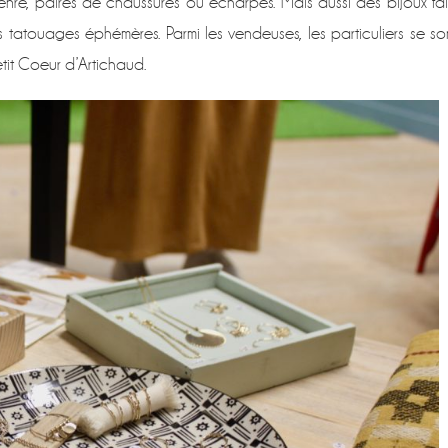
 genre, paires de chaussures ou écharpes. Mais aussi des bijoux fai
tatouages éphémères. Parmi les vendeuses, les particuliers se so
etit Coeur d’Artichaud.