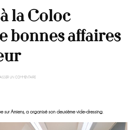
à la Coloc
re bonnes affaires
eur
SUR
AISSER UN COMMENTAIRE
VIDE-
DRESSING
À
LA
COLOC
D’AMIENS
 sur Amiens, a organisé son deuxième vide-dressing.
:
ENTRE
BONNES
AFFAIRES