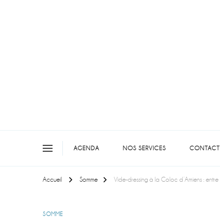
On teste pour vous en picar
AGENDA
NOS SERVICES
CONTACT
Accueil
Somme
Vide-dressing à la Coloc d’Amiens : entr
SOMME