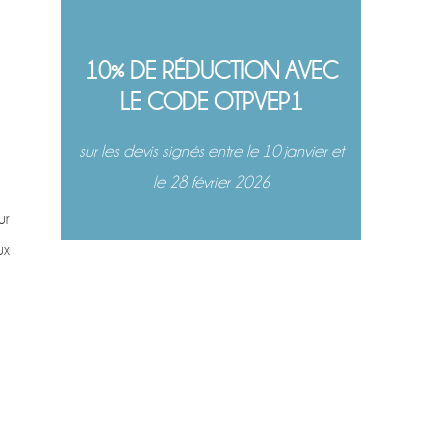
10% DE RÉDUCTION AVEC
LE CODE OTPVEP1
sur les devis signés entre le 10 janvier et
le 28 février 2026
ur
ux