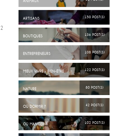
ANIMAUX
150 POST(S)
ARTISANS
12
136 POST(S)
BOUTIQUES
108 POST(S)
ENTREPRENEURS
122 POST(S)
MIEUX VIVRE - BIEN-ÊTRE
80 POST(S)
NATURE
42 POST(S)
OÙ DORMIR ?
102 POST(S)
OÙ MANGER ?