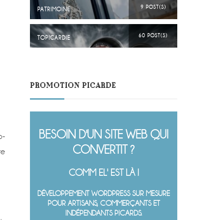
9 POST(S)
PATRIMOINE
60 POST(S)
TOPICARDIE
PROMOTION PICARDE
BESOIN D'UN SITE WEB QUI
o-
CONVERTIT ?
te
COMM EL' EST LÀ !
DÉVELOPPEMENT WORDPRESS SUR MESURE
POUR ARTISANS, COMMERÇANTS ET
INDÉPENDANTS PICARDS.