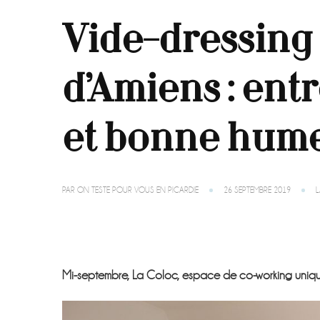
Vide-dressing 
d’Amiens : ent
et bonne hum
PAR
ON TESTE POUR VOUS EN PICARDIE
26 SEPTEMBRE 2019
L
Mi-septembre, La Coloc, espace de co-working unique