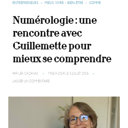
ENTREPRENEURS
MIEUX VIVRE - BIEN-ÊTRE
SOMME
Numérologie : une
rencontre avec
Guillemette pour
mieux se comprendre
PAR
LÉA CAZANAS
MISE À JOUR LE
3 JUILLET 2026
SUR
LAISSER UN COMMENTAIRE
NUMÉROLOGIE
:
UNE
RENCONTRE
AVEC
GUILLEMETTE
POUR
MIEUX
SE