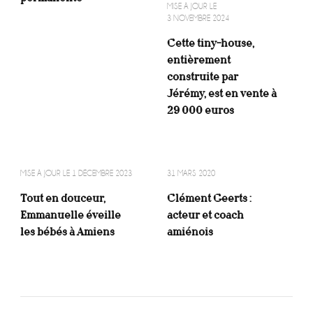
MISE À JOUR LE
3 NOVEMBRE 2024
Cette tiny-house,
entièrement
construite par
Jérémy, est en vente à
29 000 euros
MISE À JOUR LE
1 DÉCEMBRE 2023
31 MARS 2020
Tout en douceur,
Clément Geerts :
Emmanuelle éveille
acteur et coach
les bébés à Amiens
amiénois