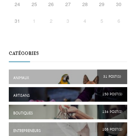
24
25
26
27
28
29
30
31
1
2
3
4
5
6
CATÉGORIES
31 POST(S)
ANIMAUX
150 POST(S)
ARTISANS
136 POST(S)
BOUTIQUES
108 POST(S)
ENTREPRENEURS