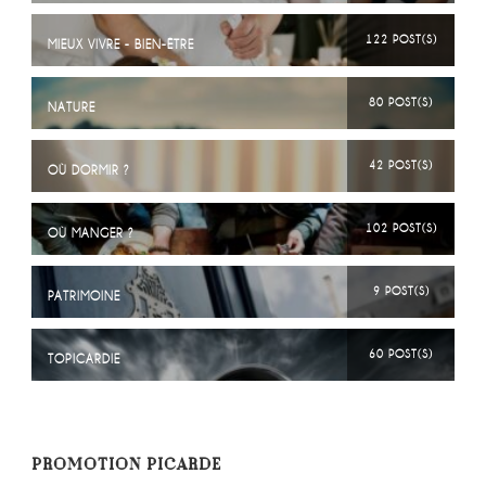
122 POST(S)
MIEUX VIVRE - BIEN-ÊTRE
80 POST(S)
NATURE
42 POST(S)
OÙ DORMIR ?
102 POST(S)
OÙ MANGER ?
9 POST(S)
PATRIMOINE
60 POST(S)
TOPICARDIE
PROMOTION PICARDE