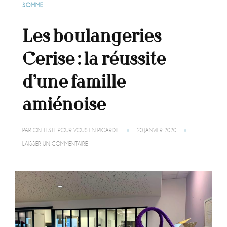
SOMME
Les boulangeries
Cerise : la réussite
d’une famille
amiénoise
PAR
ON TESTE POUR VOUS EN PICARDIE
20 JANVIER 2020
SUR
LAISSER UN COMMENTAIRE
LES
BOULANGERIES
CERISE
:
LA
RÉUSSITE
D’UNE
FAMILLE
AMIÉNOISE