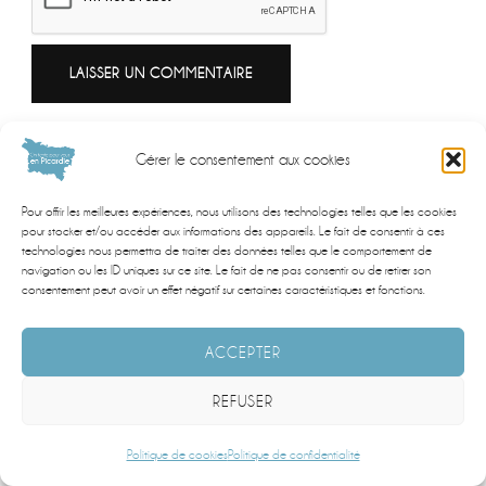
Gérer le consentement aux cookies
DEMANDEZ UN REPORTAGE !
Pour offrir les meilleures expériences, nous utilisons des technologies telles que les cookies
pour stocker et/ou accéder aux informations des appareils. Le fait de consentir à ces
technologies nous permettra de traiter des données telles que le comportement de
navigation ou les ID uniques sur ce site. Le fait de ne pas consentir ou de retirer son
consentement peut avoir un effet négatif sur certaines caractéristiques et fonctions.
PROFESSIONNELS PICARD : BOOSTEZ VOTRE
VISIBILITÉ DÈS AUJOURD'HUI !
ACCEPTER
RÉSERVEZ VOTRE CRÉNEAU MAINTENANT
REFUSER
Politique de cookies
Politique de confidentialité