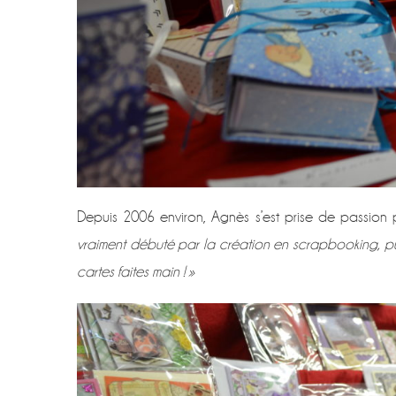
Depuis 2006 environ, Agnès s’est prise de passion
vraiment débuté par la création en scrapbooking, pui
cartes faites main ! »