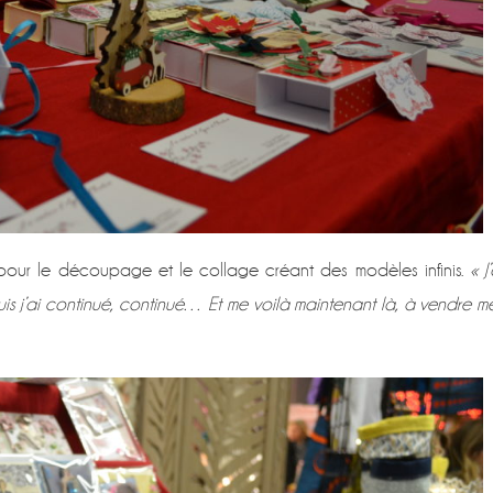
 pour le découpage et le collage créant des modèles infinis.
« J’
s j’ai continué, continué… Et me voilà maintenant là, à vendre m