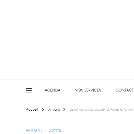
On teste pour vous en picar
AGENDA
NOS SERVICES
CONTACT
Accueil
Artisans
Le joli travail du papier d’Agnès et Chris
ARTISANS
SOMME