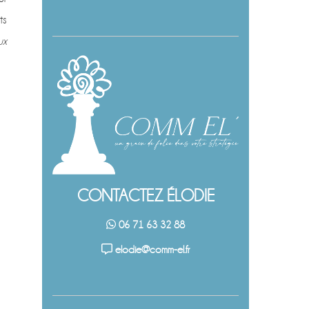
ts
ux
CONTACTEZ ÉLODIE
06 71 63 32 88
elodie@comm-el.fr