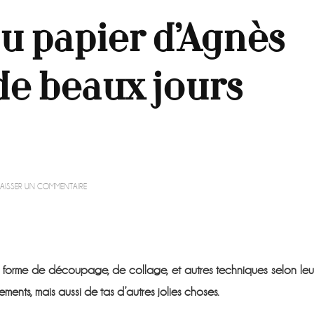
 du papier d’Agnès
 de beaux jours
SUR
LAISSER UN COMMENTAIRE
LE
JOLI
TRAVAIL
DU
PAPIER
D’AGNÈS
us forme de découpage, de collage, et autres techniques selon leu
ET
CHRISTINE
ments, mais aussi de tas d’autres jolies choses.
A
DE