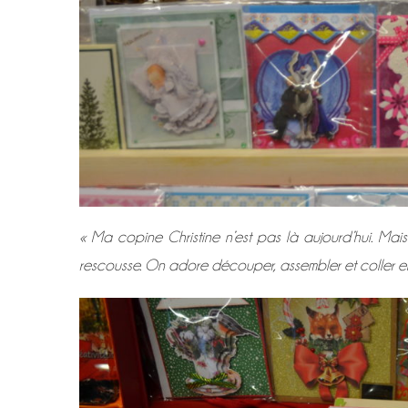
« Ma copine Christine n’est pas là aujourd’hui. Mai
rescousse. On adore découper, assembler et coller ens