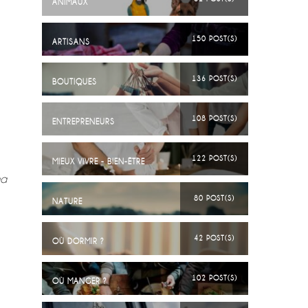
ANIMAUX
150 POST(S)
ARTISANS
136 POST(S)
BOUTIQUES
108 POST(S)
ENTREPRENEURS
122 POST(S)
MIEUX VIVRE - BIEN-ÊTRE
ma
80 POST(S)
NATURE
42 POST(S)
OÙ DORMIR ?
102 POST(S)
OÙ MANGER ?