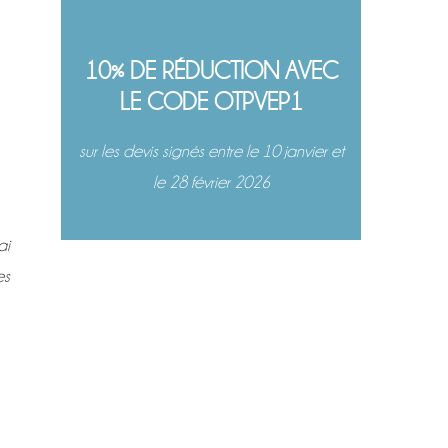
10% DE RÉDUCTION AVEC
LE CODE OTPVEP1
sur les devis signés entre le 10 janvier et
le 28 février 2026
ai
es