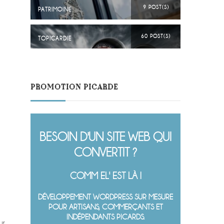
9 POST(S)
PATRIMOINE
60 POST(S)
TOPICARDIE
PROMOTION PICARDE
BESOIN D'UN SITE WEB QUI
CONVERTIT ?
COMM EL' EST LÀ !
DÉVELOPPEMENT WORDPRESS SUR MESURE
POUR ARTISANS, COMMERÇANTS ET
INDÉPENDANTS PICARDS.
ur