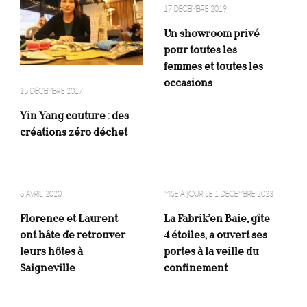
17 DÉCEMBRE 2019
Un showroom privé
pour toutes les
femmes et toutes les
occasions
15 DÉCEMBRE 2017
Yin Yang couture : des
créations zéro déchet
8 AVRIL 2020
MISE À JOUR LE
1 DÉCEMBRE 2023
Florence et Laurent
La Fabrik’en Baie, gîte
ont hâte de retrouver
4 étoiles, a ouvert ses
leurs hôtes à
portes à la veille du
Saigneville
confinement