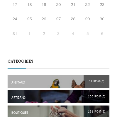
17
18
19
20
21
22
23
24
25
26
27
28
29
30
31
1
2
3
4
5
6
CATÉGORIES
31 POST(S)
ANIMAUX
150 POST(S)
ARTISANS
136 POST(S)
BOUTIQUES