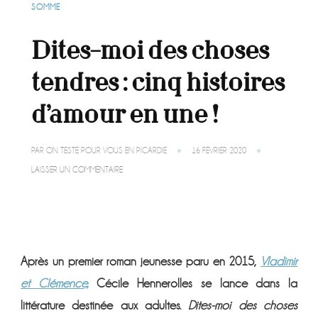
SOMME
Dites-moi des choses
tendres : cinq histoires
d’amour en une !
PAR
ON TESTE POUR VOUS EN PICARDIE
16 FÉVRIER 2020
SUR
LAISSER UN COMMENTAIRE
DITES-
MOI
DES
CHOSES
TENDRES
:
CINQ
Après un premier roman jeunesse paru en 2015,
Vladimir
HISTOIRES
D’AMOUR
et Clémence,
Cécile Hennerolles se lance dans la
EN
UNE
littérature destinée aux adultes.
Dites-moi des choses
!