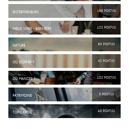
108 POST(S)
ENTREPRENEURS
122 POST(S)
MIEUX VIVRE - BIEN-ÊTRE
80 POST(S)
NATURE
42 POST(S)
OÙ DORMIR ?
102 POST(S)
OÙ MANGER ?
9 POST(S)
PATRIMOINE
60 POST(S)
TOPICARDIE