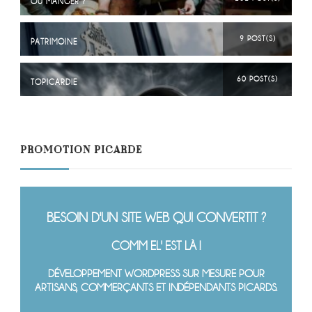
OÙ MANGER ?
9 POST(S)
PATRIMOINE
60 POST(S)
TOPICARDIE
PROMOTION PICARDE
BESOIN D'UN SITE WEB QUI CONVERTIT ?
COMM EL' EST LÀ !
DÉVELOPPEMENT WORDPRESS SUR MESURE POUR
ARTISANS, COMMERÇANTS ET INDÉPENDANTS PICARDS.