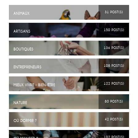
31 POST(S)
ANIMAUX
150 POST(S)
ARTISANS
136 POST(S)
BOUTIQUES
108 POST(S)
ENTREPRENEURS
122 POST(S)
MIEUX VIVRE - BIEN-ÊTRE
80 POST(S)
NATURE
42 POST(S)
OÙ DORMIR ?
102 POST(S)