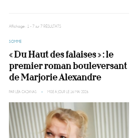
Affichage : 1 - 7 sur 7 RÉSULTATS
SOMME
« Du Haut des falaises » : le
premier roman bouleversant
de Marjorie Alexandre
PAR
LÉA CAZANAS
MISE À JOUR LE
16 MAI 2026