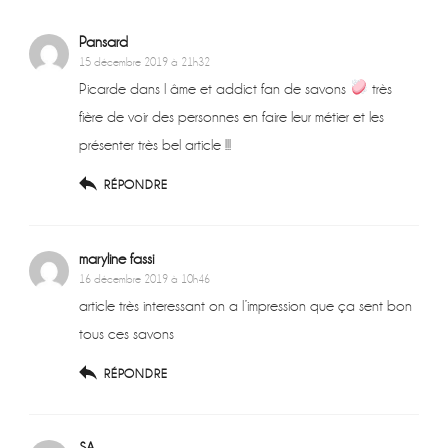
Pansard
15 décembre 2019 à 21h32
Picarde dans l âme et addict fan de savons
très
fière de voir des personnes en faire leur métier et les
présenter très bel article !!!
RÉPONDRE
maryline fassi
16 décembre 2019 à 10h46
article très interessant on a l’impression que ça sent bon
tous ces savons
RÉPONDRE
SA