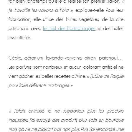
fait bien longtemps qu’elle a réalisé son premier savon.
«
Je travaille les savons à froid »,
explique-t-elle. Pour leur
fabrication, elle utilise des huiles végétales, de la cire
artisanale, avec
le miel des hortillonnages
et des huiles
essentielles.
Cèdre, géranium, lavande verveine, citron, patchouli…
Les parfums sont nombreux et aucun colorant artificiel ne
vient gâcher les belles recettes d’Aline.
« J’utilise de l’argile
pour faire différents marbrages. »
« J’étais chimiste, je ne supportais plus les produits
industriels. J’ai essayé des produits plus softs en boutique
mais ça ne me plaisait pas non plus. Puis j’ai rencontré une