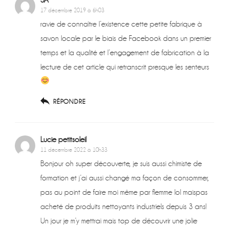
17 décembre 2019 à 6h03
ravie de connaître l’existence cette petite fabrique à
savon locale par le biais de Facebook dans un premier
temps et la qualité et l’engagement de fabrication à la
lecture de cet article qui retranscrit presque les senteurs
RÉPONDRE
Lucie petitsoleil
11 décembre 2022 à 10h33
Bonjour oh super découverte, je suis aussi chimiste de
formation et j’ai aussi changé ma façon de consommer,
pas au point de faire moi même par flemme lol maispas
acheté de produits nettoyants industriels depuis 3 ans!
Un jour je m’y mettrai mais top de découvrir une jolie