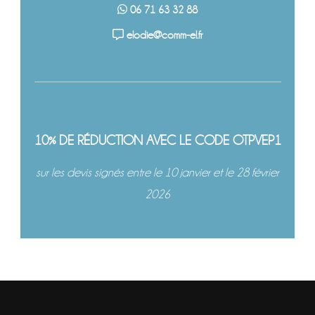
06 71 63 32 88
elodie@comm-el.fr
10% DE RÉDUCTION AVEC LE CODE OTPVEP1
sur les devis signés entre le 10 janvier et le 28 février
2026