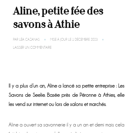
Aline, petite fée des
savons à Athie
PAR
LÉA CAZANAS
MISE À JOUR LE
1 DÉCEMBRE 2023
SUR
LAISSER UN COMMENTAIRE
ALINE,
PETITE
FÉE
DES
SAVONS
À
ATHIE
Il y a plus d’un an, Aline a lancé sa petite entreprise : Les
Savons de Seelie. Basée près de Péronne à Athies, elle
les vend sur internet ou lors de salons et marchés.
Aline a ouvert sa savonnerie il y a un an et demi mais cela