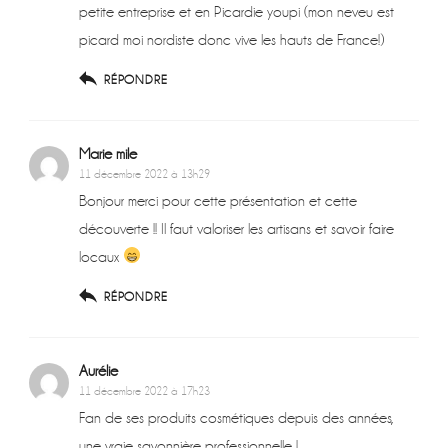
petite entreprise et en Picardie youpi (mon neveu est
picard moi nordiste donc vive les hauts de France!)
RÉPONDRE
Marie mile
11 décembre 2022 à 13h29
Bonjour merci pour cette présentation et cette
découverte !! Il faut valoriser les artisans et savoir faire
locaux
RÉPONDRE
Aurélie
11 décembre 2022 à 17h23
Fan de ses produits cosmétiques depuis des années,
une vraie savonnière professionnelle !