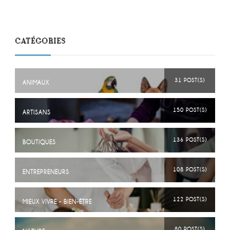
CATÉGORIES
31 POST(S)
ANIMAUX
150 POST(S)
ARTISANS
136 POST(S)
BOUTIQUES
108 POST(S)
ENTREPRENEURS
122 POST(S)
MIEUX VIVRE - BIEN-ÊTRE
80 POST(S)