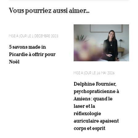
Vous pourriez aussi aimer...
MISE À JOUR LE
1 DÉCEMBRE 2023
5 savons made in
Picardie à offrir pour
Noël
MISE À JOUR LE
16 MAI 2026
Delphine Fournier,
psychopraticienne à
Amiens : quand le
laser et la
réflexologie
auriculaire apaisent
corps et esprit