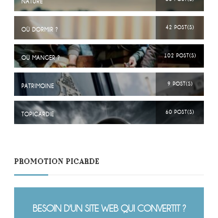
NATURE
42 POST(S)
OÙ DORMIR ?
102 POST(S)
OÙ MANGER ?
9 POST(S)
PATRIMOINE
60 POST(S)
TOPICARDIE
PROMOTION PICARDE
BESOIN D'UN SITE WEB QUI CONVERTIT ?