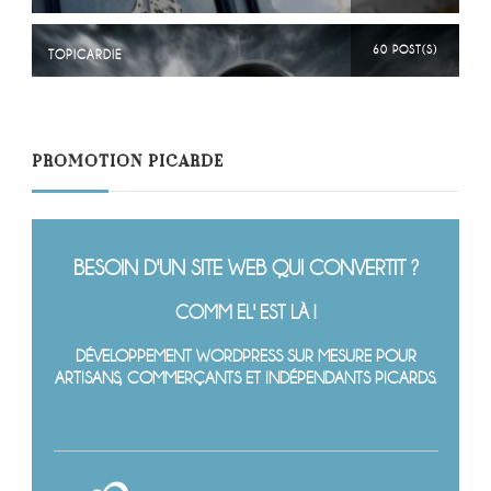
60 POST(S)
TOPICARDIE
PROMOTION PICARDE
BESOIN D'UN SITE WEB QUI CONVERTIT ?
COMM EL' EST LÀ !
DÉVELOPPEMENT WORDPRESS SUR MESURE POUR
ARTISANS, COMMERÇANTS ET INDÉPENDANTS PICARDS.