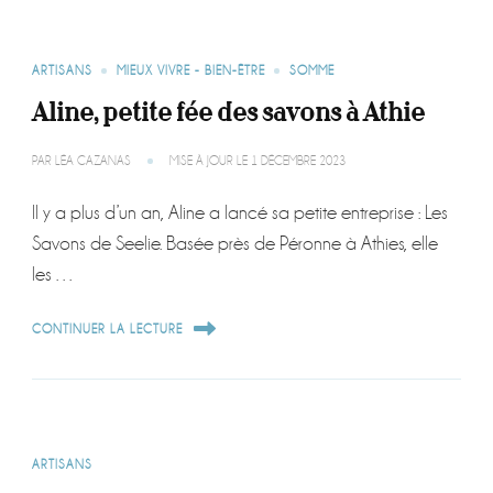
ARTISANS
MIEUX VIVRE - BIEN-ÊTRE
SOMME
Aline, petite fée des savons à Athie
PAR
LÉA CAZANAS
MISE À JOUR LE
1 DÉCEMBRE 2023
Il y a plus d’un an, Aline a lancé sa petite entreprise : Les
Savons de Seelie. Basée près de Péronne à Athies, elle
les …
CONTINUER LA LECTURE
ARTISANS