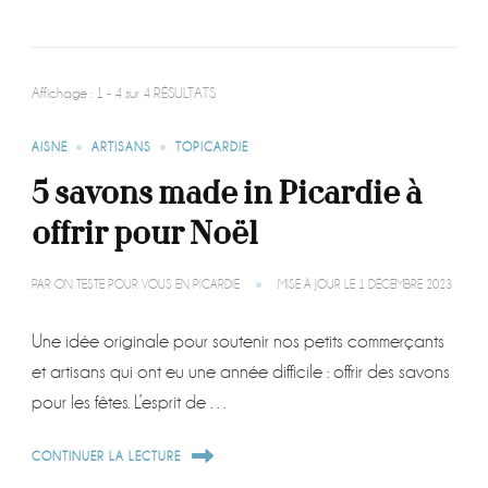
Affichage : 1 - 4 sur 4 RÉSULTATS
AISNE
ARTISANS
TOPICARDIE
5 savons made in Picardie à
offrir pour Noël
PAR
ON TESTE POUR VOUS EN PICARDIE
MISE À JOUR LE
1 DÉCEMBRE 2023
Une idée originale pour soutenir nos petits commerçants
et artisans qui ont eu une année difficile : offrir des savons
pour les fêtes. L’esprit de …
CONTINUER LA LECTURE