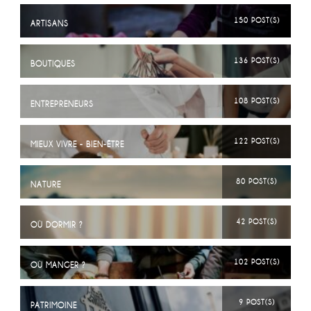
150 POST(S)
ARTISANS
136 POST(S)
BOUTIQUES
108 POST(S)
ENTREPRENEURS
122 POST(S)
MIEUX VIVRE - BIEN-ÊTRE
80 POST(S)
NATURE
42 POST(S)
OÙ DORMIR ?
102 POST(S)
OÙ MANGER ?
9 POST(S)
PATRIMOINE