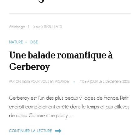
Affichage : 1 - 5 sur 5 RÉSULTATS
NATURE
OISE
Une balade romantique à
Gerberoy
PAR
ON TESTE POUR VOUS EN PICARDIE
MISE À JOUR LE
1 DÉCEMBRE 2023
Gerberoy est l’un des plus beaux villages de France. Petit
endroit complètement arrêté dans le temps et aux effluves
de roses. Comment ne pas y …
CONTINUER LA LECTURE