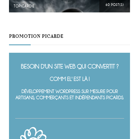
60 POST(S)
TOPICARDIE
PROMOTION PICARDE
BESOIN D'UN SITE WEB QUI CONVERTIT ?
COMM EL' EST LÀ !
DÉVELOPPEMENT WORDPRESS SUR MESURE POUR
ARTISANS, COMMERÇANTS ET INDÉPENDANTS PICARDS.