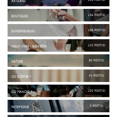
ARTISANS
136 POST(S)
BOUTIQUES
108 POST(S)
ENTREPRENEURS
122 POST(S)
MIEUX VIVRE - BIEN-ÊTRE
80 POST(S)
NATURE
42 POST(S)
OÙ DORMIR ?
102 POST(S)
OÙ MANGER ?
9 POST(S)
PATRIMOINE