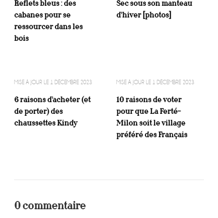
Reflets bleus : des
Sec sous son manteau
cabanes pour se
d’hiver [photos]
ressourcer dans les
bois
MISE À JOUR LE
1 DÉCEMBRE 2023
MISE À JOUR LE
1 DÉCEMBRE 2023
6 raisons d’acheter (et
10 raisons de voter
de porter) des
pour que La Ferté-
chaussettes Kindy
Milon soit le village
préféré des Français
0 commentaire