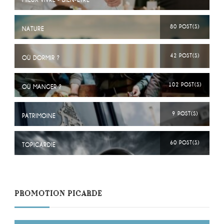
MIEUX VIVRE - BIEN-ÊTRE
80 POST(S)
NATURE
42 POST(S)
OÙ DORMIR ?
102 POST(S)
OÙ MANGER ?
9 POST(S)
PATRIMOINE
60 POST(S)
TOPICARDIE
PROMOTION PICARDE