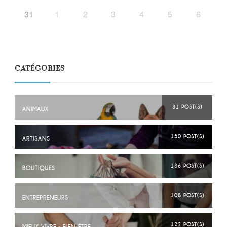
31
1
2
3
4
5
6
CATÉGORIES
31 POST(S)
ANIMAUX
150 POST(S)
ARTISANS
136 POST(S)
BOUTIQUES
108 POST(S)
ENTREPRENEURS
122 POST(S)