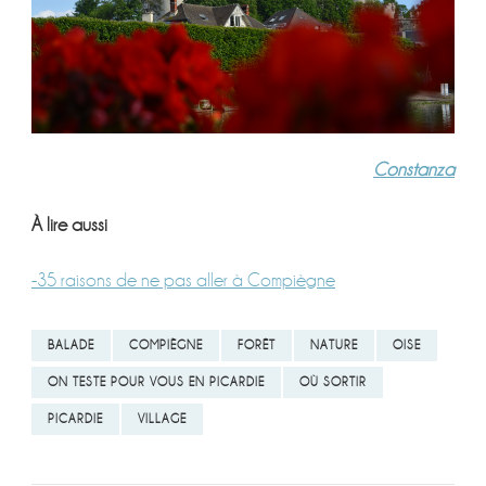
Constanza
À lire aussi
-35 raisons de ne pas aller à Compiègne
BALADE
COMPIÈGNE
FORÊT
NATURE
OISE
ON TESTE POUR VOUS EN PICARDIE
OÙ SORTIR
PICARDIE
VILLAGE