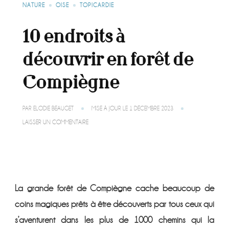
NATURE
OISE
TOPICARDIE
10 endroits à
découvrir en forêt de
Compiègne
PAR
ELODIE BEAUGET
MISE À JOUR LE
1 DÉCEMBRE 2023
SUR
LAISSER UN COMMENTAIRE
10
ENDROITS
À
DÉCOUVRIR
EN
FORÊT
DE
La grande forêt de Compiègne cache beaucoup de
COMPIÈGNE
coins magiques prêts à être découverts par tous ceux qui
s’aventurent dans les plus de 1000 chemins qui la