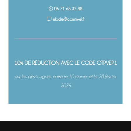
06 71 63 32 88
elodie@comm-el.fr
10% DE RÉDUCTION AVEC LE CODE OTPVEP1
sur les devis signés entre le 10 janvier et le 28 février
2026