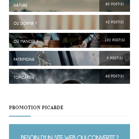
80 POST(S)
NATURE
42 POST(S)
OÙ DORMIR ?
102 POST(S)
OÙ MANGER ?
9 POST(S)
PATRIMOINE
60 POST(S)
TOPICARDIE
PROMOTION PICARDE
BESOIN D'UN SITE WEB QUI CONVERTIT ?