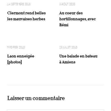
14 SEPTEMBRE 2018
3 AOÛT 2020
Clermont rend belles
Au coeur des
les mauvaises herbes
hortillonnages, avec
Rémi
9 FÉVRIER 2018
23 JUILLET 2018
Laon enneigée
Une balade en bateau
[photos]
à Amiens
Laisser un commentaire