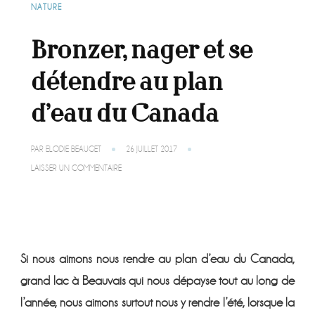
NATURE
Bronzer, nager et se
détendre au plan
d’eau du Canada
PAR
ELODIE BEAUGET
26 JUILLET 2017
SUR
LAISSER UN COMMENTAIRE
BRONZER,
NAGER
ET
SE
DÉTENDRE
AU
PLAN
Si nous aimons nous rendre au plan d’eau du Canada,
D’EAU
DU
grand lac à Beauvais qui nous dépayse tout au long de
CANADA
l’année, nous aimons surtout nous y rendre l’été, lorsque la