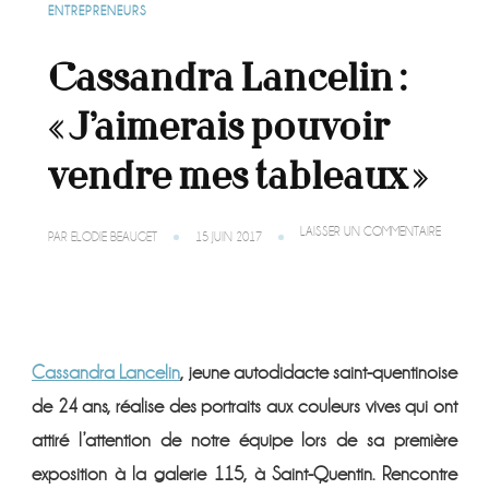
ENTREPRENEURS
Cassandra Lancelin :
« J’aimerais pouvoir
vendre mes tableaux »
SUR
LAISSER UN COMMENTAIRE
PAR
ELODIE BEAUGET
15 JUIN 2017
CASSAN
LANCELI
:
« J’AIMER
POUVOIR
VENDRE
MES
Cassandra Lancelin
, jeune autodidacte saint-quentinoise
TABLEAUX
de 24 ans, réalise des portraits aux couleurs vives qui ont
attiré l’attention de notre équipe lors de sa première
exposition à la galerie 115, à Saint-Quentin. Rencontre