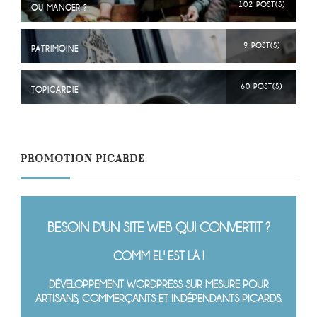
102 POST(S)
OÙ MANGER ?
9 POST(S)
PATRIMOINE
60 POST(S)
TOPICARDIE
PROMOTION PICARDE
BESOIN D'UN SITE WEB QUI CONVERTIT ?
COMM EL' EST LÀ !
DÉVELOPPEMENT WORDPRESS SUR MESURE POUR
ARTISANS, COMMERÇANTS ET INDÉPENDANTS PICARDS.