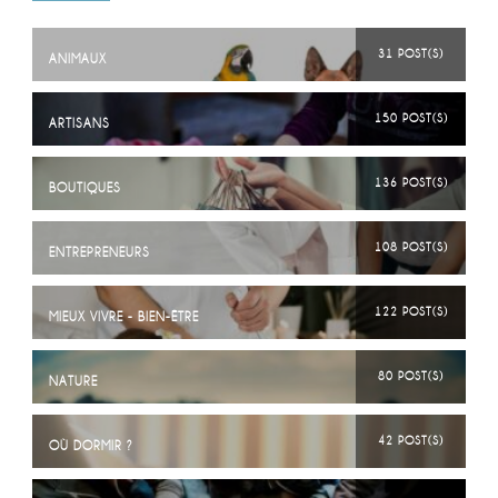
31 POST(S)
ANIMAUX
150 POST(S)
ARTISANS
136 POST(S)
BOUTIQUES
108 POST(S)
ENTREPRENEURS
122 POST(S)
MIEUX VIVRE - BIEN-ÊTRE
80 POST(S)
NATURE
42 POST(S)
OÙ DORMIR ?