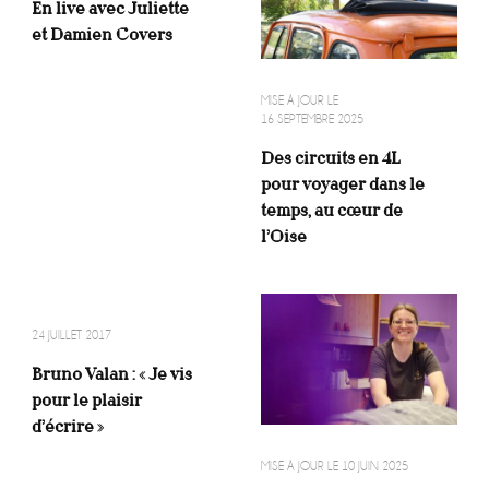
En live avec Juliette
et Damien Covers
MISE À JOUR LE
16 SEPTEMBRE 2025
Des circuits en 4L
pour voyager dans le
temps, au cœur de
l’Oise
24 JUILLET 2017
Bruno Valan : « Je vis
pour le plaisir
d’écrire »
MISE À JOUR LE
10 JUIN 2025