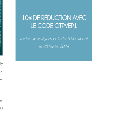
10% DE RÉDUCTION AVEC
LE CODE OTPVEP1
sur les devis signés entre le 10 janvier et
le 28 février 2026
le
un
es
ns
20