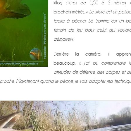
kilos, silures de 1,50 à 2 mètres, 
brochets métrés. «
Le silure est un poiss
facile à pêcher. La Somme est un b
terrain de jeu pour celui qui voudra
démarrer.
«
Derrière la caméra, il appre
beaucoup. «
J’ai pu comprendre l
attitudes de défense des carpes et d
écroche. Maintenant quand je pêche, je sais adapter ma techniq