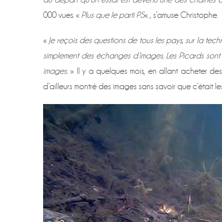
000 vues. «
Plus que le parti PS
« , s’amuse Christophe. 
«
Je reçois des questions de tous les pays, sur la te
simplement des échanges d’images. Les Picards sont 
images
. » Il y a quelques mois, en allant acheter d
d’ailleurs montré des images sans savoir que c’était les