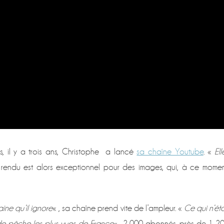
, il y a trois ans, Christophe a lancé
sa chaîne Youtube
. «
Ell
endu est alors exceptionnel pour des images, qui, à ce momen
ine qu’il ignore
« , sa chaîne prend vite de l’ampleur. «
Ce qui n’éta
de pêche les plus vues de France
« . 2 000 abonnés, près de 1 2