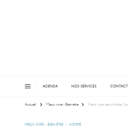
On teste pour vous en picar
AGENDA
NOS SERVICES
CONTACT
Accueil
Mieux vivre - Bien-être
Il tient l’une des chaînes 
MIEUX VIVRE - BIEN-ÊTRE
SOMME