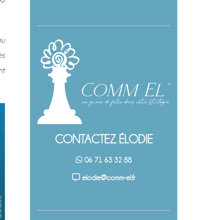
ou
es
nt
CONTACTEZ ÉLODIE
06 71 63 32 88
elodie@comm-el.fr