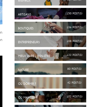
ANIMAUX
150 POST(S)
ARTISANS
136 POST(S)
BOUTIQUES
un
on
108 POST(S)
ENTREPRENEURS
122 POST(S)
MIEUX VIVRE - BIEN-ÊTRE
80 POST(S)
NATURE
42 POST(S)
OÙ DORMIR ?
102 POST(S)
OÙ MANGER ?