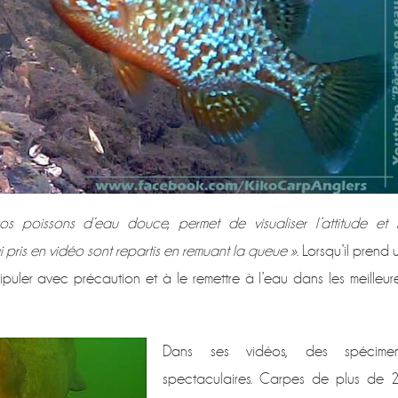
 poissons d’eau douce, permet de visualiser l’attitude et 
ai pris en vidéo sont repartis en remuant la queue »
. Lorsqu’il prend 
manipuler avec précaution et à le remettre à l’eau dans les meilleur
Dans ses vidéos, des spécime
spectaculaires. Carpes de plus de 