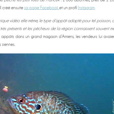
Il créé ensuite
sa page Facebook
et un profil
Instagram
.
chnique vidéo elle même, le type d’appât adapté pour tel poisson, 
très présents et les pêcheurs de la région connaissent souvent m
es appâts dans un grand magasin d’Amiens, les vendeurs lui avaie
 siennes.