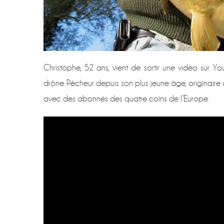
Christophe, 52 ans, vient de sortir une vidéo sur Y
drône. Pêcheur depuis son plus jeune âge, originaire
avec des abonnés des quatre coins de l’Europe.