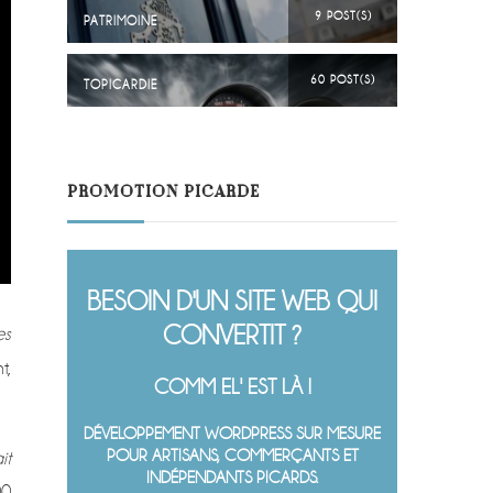
9 POST(S)
PATRIMOINE
60 POST(S)
TOPICARDIE
PROMOTION PICARDE
BESOIN D'UN SITE WEB QUI
CONVERTIT ?
es
t,
COMM EL' EST LÀ !
DÉVELOPPEMENT WORDPRESS SUR MESURE
POUR ARTISANS, COMMERÇANTS ET
it
INDÉPENDANTS PICARDS.
00