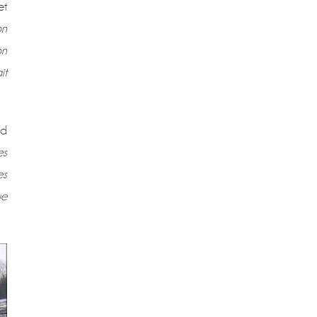
et
on
on
it
nd
es
es
ue