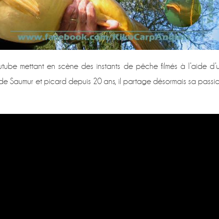
outube mettant en scène des instants de pêche filmés à l’aide d’
 de Saumur et picard depuis 20 ans, il partage désormais sa passi