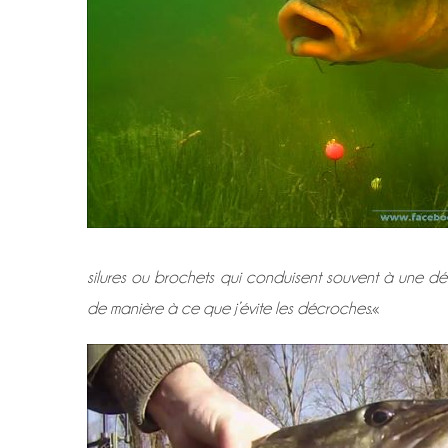
silures ou brochets qui conduisent souvent à une d
de manière à ce que j’évite les décroches.
«