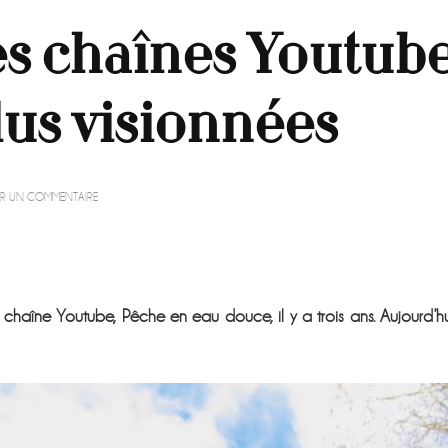
des chaînes Youtub
lus visionnées
SUR
ER UN COMMENTAIRE
IL
TIENT
L’UNE
DES
CHAÎNES
YOUTUBE
haîne Youtube, Pêche en eau douce, il y a trois ans. Aujourd’hu
DE
PÊCHE
LES
PLUS
VISIONNÉES