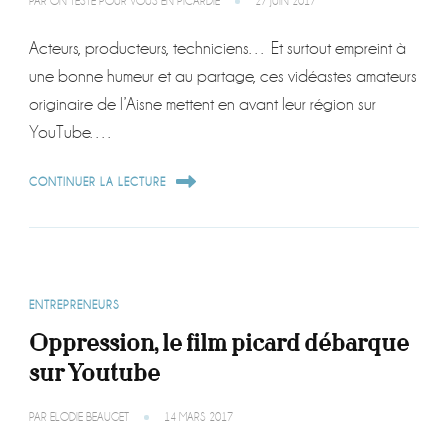
PAR
ON TESTE POUR VOUS EN PICARDIE
27 JUIN 2017
Acteurs, producteurs, techniciens… Et surtout empreint à
une bonne humeur et au partage, ces vidéastes amateurs
originaire de l’Aisne mettent en avant leur région sur
YouTube. …
CONTINUER LA LECTURE
ENTREPRENEURS
Oppression, le film picard débarque
sur Youtube
PAR
ELODIE BEAUGET
14 MARS 2017