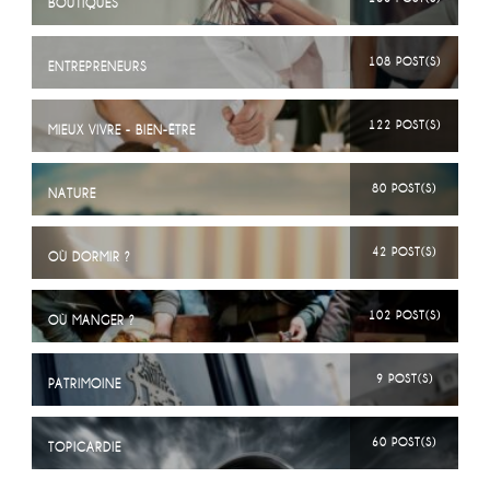
BOUTIQUES
108 POST(S)
ENTREPRENEURS
122 POST(S)
MIEUX VIVRE - BIEN-ÊTRE
80 POST(S)
NATURE
42 POST(S)
OÙ DORMIR ?
102 POST(S)
OÙ MANGER ?
9 POST(S)
PATRIMOINE
60 POST(S)
TOPICARDIE