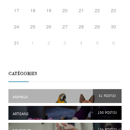
17
18
19
20
21
22
23
24
25
26
27
28
29
30
31
1
2
3
4
5
6
CATÉGORIES
31 POST(S)
ANIMAUX
150 POST(S)
ARTISANS
136 POST(S)