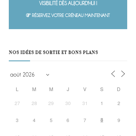
VISIBILITÉ DÈS AUJOURD'HUI !
RÉSERVEZ VOTRE CRÉNEAU MAINTENANT
NOS IDÉES DE SORTIE ET BONS PLANS
L
M
M
J
V
S
D
27
28
29
30
31
1
2
8
3
4
5
6
7
9