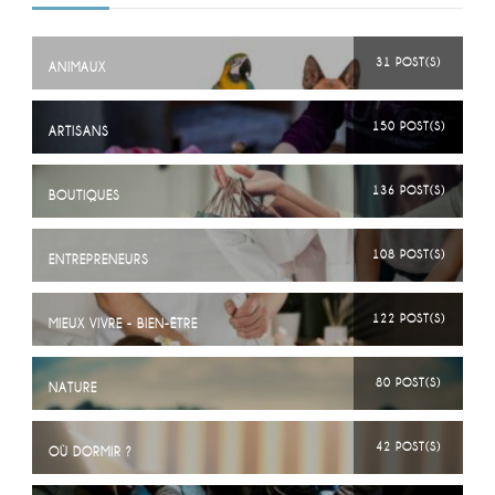
31 POST(S)
ANIMAUX
150 POST(S)
ARTISANS
136 POST(S)
BOUTIQUES
108 POST(S)
ENTREPRENEURS
122 POST(S)
MIEUX VIVRE - BIEN-ÊTRE
80 POST(S)
NATURE
42 POST(S)
OÙ DORMIR ?