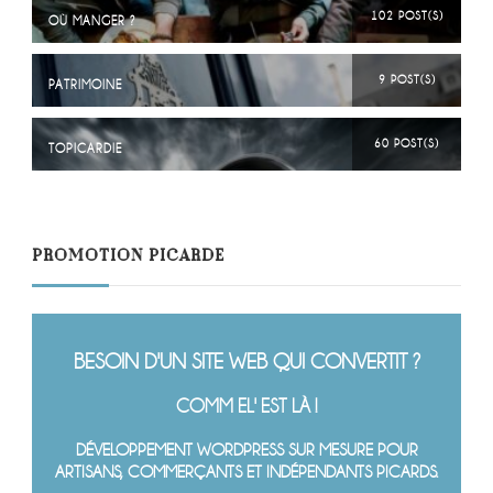
102 POST(S)
OÙ MANGER ?
9 POST(S)
PATRIMOINE
60 POST(S)
TOPICARDIE
PROMOTION PICARDE
BESOIN D'UN SITE WEB QUI CONVERTIT ?
COMM EL' EST LÀ !
DÉVELOPPEMENT WORDPRESS SUR MESURE POUR
ARTISANS, COMMERÇANTS ET INDÉPENDANTS PICARDS.