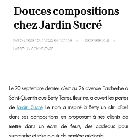
Douces compositions
chez Jardin Sucré
PAR
ON TESTE POUR VOUS EN PICARDIE
4 DÉCEMBRE 2018
SUR
LAISSER UN COMMENTAIRE
DOUCES
COMPOSITIONS
CHEZ
JARDIN
SUCRÉ
Le 20 septembre dernier, c’est au 26 avenue Faidherbe à
Saint-Quentin que Betty Torres, fleuriste, a ouvert les portes
de
Jardin Sucré
. Le nom a inspiré à Betty un clin d’œil
dans ses compositions, en proposant à ses clients de
mettre dans un écrin de fleurs, des cadeaux pour
surprendre et faire plaisir de manière originale.