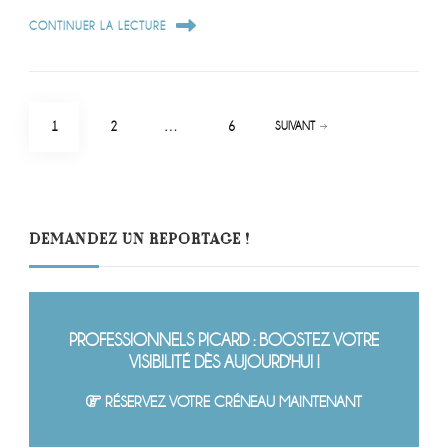
CONTINUER LA LECTURE
Pagination
PAGE
PAGE
PAGE
1
2
…
6
SUIVANT
des
publications
DEMANDEZ UN REPORTAGE !
PROFESSIONNELS PICARD : BOOSTEZ VOTRE
VISIBILITÉ DÈS AUJOURD'HUI !
RÉSERVEZ VOTRE CRÉNEAU MAINTENANT