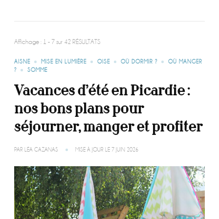
Affichage : 1 - 7 sur 42 RÉSULTATS
AISNE
MISE EN LUMIÈRE
OISE
OÙ DORMIR ?
OÙ MANGER
?
SOMME
Vacances d’été en Picardie :
nos bons plans pour
séjourner, manger et profiter
PAR
LÉA CAZANAS
MISE À JOUR LE
7 JUIN 2026