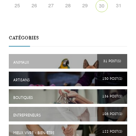
25
26
27
28
29
31
30
CATÉGORIES
31 POST(S)
ANIMAUX
150 POST(S)
ARTISANS
136 POST(S)
BOUTIQUES
108 POST(S)
ENTREPRENEURS
122 POST(S)
MIEUX VIVRE - BIEN-ÊTRE