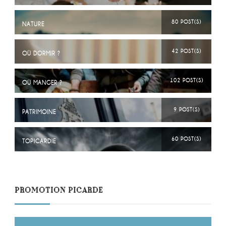
80 POST(S)
NATURE
42 POST(S)
OÙ DORMIR ?
102 POST(S)
OÙ MANGER ?
9 POST(S)
PATRIMOINE
60 POST(S)
TOPICARDIE
PROMOTION PICARDE