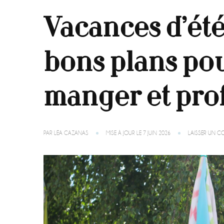
Vacances d’été
bons plans pou
manger et prof
PAR
LÉA CAZANAS
MISE À JOUR LE
7 JUIN 2026
LAISSER UN C