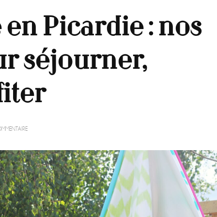
 en Picardie : nos
r séjourner,
iter
SUR
OMMENTAIRE
VACANCES
D’ÉTÉ
EN
PICARDIE
:
NOS
BONS
PLANS
POUR
SÉJOURNER,