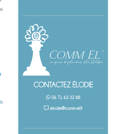
es
a
CONTACTEZ ÉLODIE
06 71 63 32 88
am
.
elodie@comm-el.fr