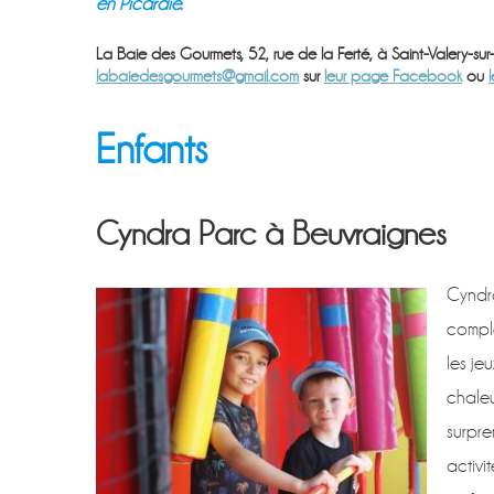
en Picardie.
La Baie des Gourmets, 52, rue de la Ferté, à Saint-Valery-sur
labaiedesgourmets@gmail.com
sur
leur page Facebook
ou
Enfants
Cyndra Parc à Beuvraignes
Cyndra
complè
les je
chale
surpre
activi