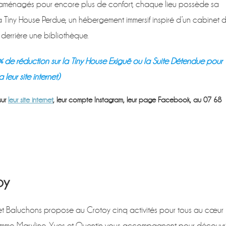
éaménagés pour encore plus de confort, chaque lieu possède sa
Tiny House Perdue, un hébergement immersif inspiré d’un cabinet 
é derrière une bibliothèque.
 de réduction sur la Tiny House Exiguë ou la Suite Détendue pour
leur site internet)
sur
leur site internet
, leur compte Instagram, leur page Facebook, au 07 68
oy
et Baluchons propose au Crotoy cinq activités pour tous au cœur
mme. Maryline, Yves et Quentin vous accompagnent pour découvri