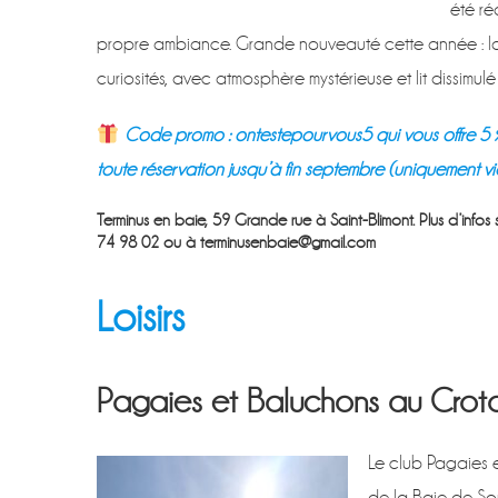
été r
propre ambiance. Grande nouveauté cette année : la 
curiosités, avec atmosphère mystérieuse et lit dissimul
Code promo : ontestepourvous5 qui vous offre 5 %
toute réservation jusqu’à fin septembre (uniquement via 
Terminus en baie, 59 Grande rue à Saint-Blimont. Plus d’infos 
74 98 02 ou à terminusenbaie@gmail.com
Loisirs
Pagaies et Baluchons au Crot
Le club Pagaies 
de la Baie de So