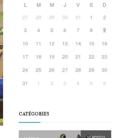
L
M
M
J
V
S
D
27
28
29
30
31
1
2
9
3
4
5
6
7
8
10
11
12
13
14
15
16
17
18
19
20
21
22
23
24
25
26
27
28
29
30
31
1
2
3
4
5
6
CATÉGORIES
31 POST(S)