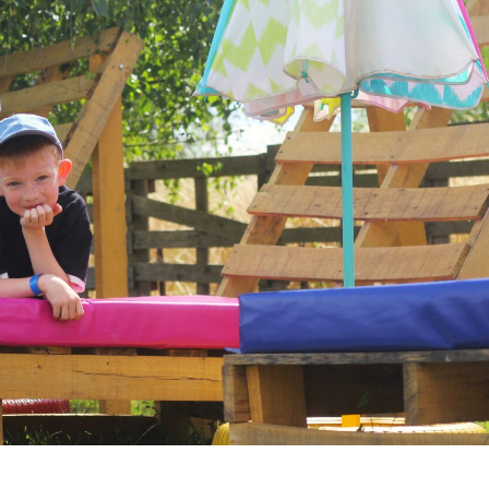
MANGER
ET
PROFITER