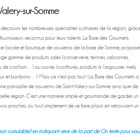
Valery-sur-Somme
découvrir les nombreuses spécialités culinaires de la région, grâc
fournisseurs reconnus pour leurs talents. La Baie des Gourmets,
ie locale et boutique de souvenirs de la baie de Somme, propose
rge gamme de produits salés (conserverie, terrines, salicornes,
es de cochon…) ou sucrés (confitures, produits à l’argousier, miels,
x et bonbons…). Mais ce n’est pas tout ! La Baie des Gourmets a
une panoplie de souvenirs de Saint-Valery-sur-Somme ainsi que de
belle région. C’est une manière simple et gourmande de garder un
vos proches, ou tout simplement de se faire plaisir en retrouvant un
(non cumulable) en indiquant venir de la part de On teste pour vou