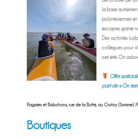
la baie autrement
polynésiennes et 
escapes game natu
Des activités ludi
collègues pour d
cet été. On adore
Offre spéciale
part de « On test
Pagaies et Baluchons, rue de la Butte, au Crotoy (Somme). Pl
Boutiques