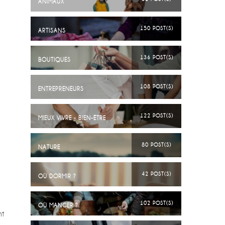
ANIMAUX
150 POST(S)
ARTISANS
136 POST(S)
BOUTIQUES
108 POST(S)
ENTREPRENEURS
122 POST(S)
MIEUX VIVRE - BIEN-ÊTRE
80 POST(S)
NATURE
42 POST(S)
OÙ DORMIR ?
102 POST(S)
OÙ MANGER ?
nt