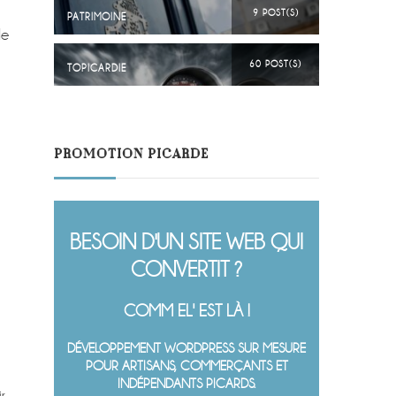
9 POST(S)
PATRIMOINE
de
60 POST(S)
TOPICARDIE
PROMOTION PICARDE
BESOIN D'UN SITE WEB QUI
CONVERTIT ?
COMM EL' EST LÀ !
DÉVELOPPEMENT WORDPRESS SUR MESURE
POUR ARTISANS, COMMERÇANTS ET
INDÉPENDANTS PICARDS.
r