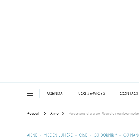
On teste pour vous en picar
AGENDA
NOS SERVICES
CONTACT
Accueil
Aisne
Vacances d’été en Picardie : nos bons plans
AISNE
MISE EN LUMIÈRE
OISE
OÙ DORMIR ?
OÙ MAN