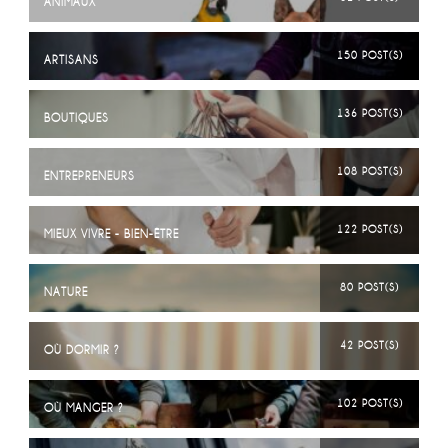
ANIMAUX
150 POST(S)
ARTISANS
136 POST(S)
BOUTIQUES
108 POST(S)
ENTREPRENEURS
122 POST(S)
MIEUX VIVRE - BIEN-ÊTRE
80 POST(S)
NATURE
42 POST(S)
OÙ DORMIR ?
102 POST(S)
OÙ MANGER ?