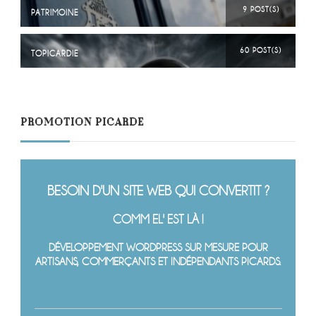
9 POST(S)
PATRIMOINE
60 POST(S)
TOPICARDIE
PROMOTION PICARDE
BESOIN D'UN SITE WEB QUI CONVERTIT ?
COMM EL' EST LÀ !
DÉVELOPPEMENT WORDPRESS SUR MESURE POUR
ARTISANS, COMMERÇANTS ET INDÉPENDANTS PICARDS.