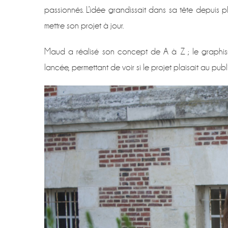
PAR
passionnés. L’idée grandissait dans sa tête depuis pl
MA
mettre son projet à jour.
Maud a réalisé son concept de A à Z ; le graphis
lancée, permettant de voir si le projet plaisait au publi