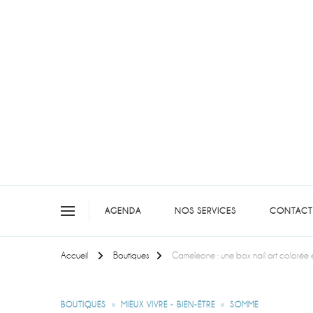
On teste pour vous en picar
AGENDA
NOS SERVICES
CONTACT
Accueil
Boutiques
Cameleone : une box nail art colorée
BOUTIQUES
MIEUX VIVRE - BIEN-ÊTRE
SOMME