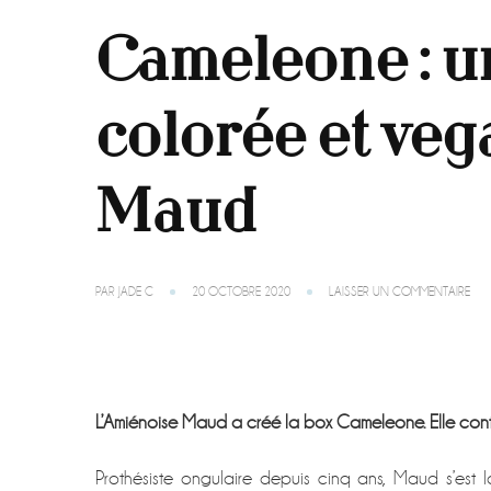
Cameleone : un
colorée et veg
Maud
SUR
PAR
JADE C
20 OCTOBRE 2020
LAISSER UN COMMENTAIRE
CAM
:
UNE
BO
NAI
ART
L’Amiénoise Maud a créé la box Cameleone. Elle conti
CO
ET
VE
Prothésiste ongulaire depuis cinq ans, Maud s’est 
INV