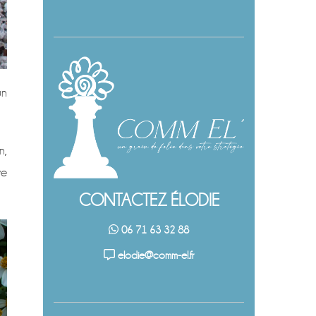
un
n,
ve
CONTACTEZ ÉLODIE
06 71 63 32 88
elodie@comm-el.fr