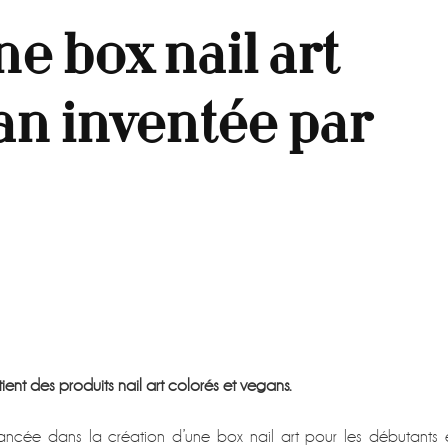
e box nail art
an inventée par
ELEONE
X
L
ent des produits nail art colorés et vegans.
LORÉE
GAN
lancée dans la création d’une box nail art pour les débutants 
ENTÉE