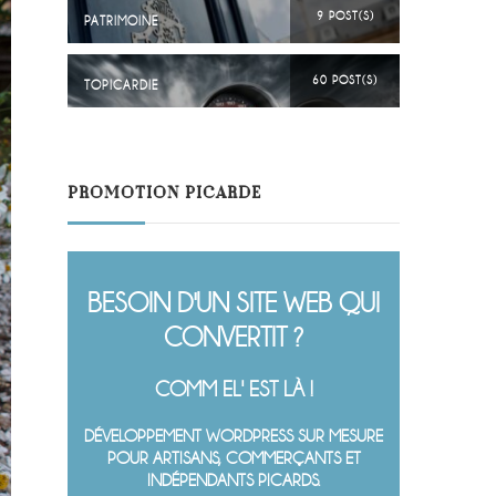
9 POST(S)
PATRIMOINE
60 POST(S)
TOPICARDIE
PROMOTION PICARDE
BESOIN D'UN SITE WEB QUI
CONVERTIT ?
COMM EL' EST LÀ !
DÉVELOPPEMENT WORDPRESS SUR MESURE
POUR ARTISANS, COMMERÇANTS ET
INDÉPENDANTS PICARDS.