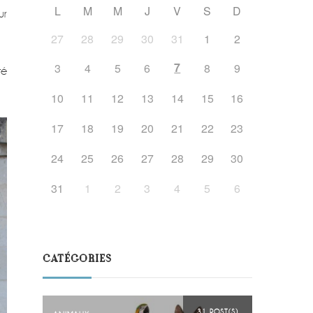
L
M
M
J
V
S
D
ur
27
28
29
30
31
1
2
7
3
4
5
6
8
9
té
10
11
12
13
14
15
16
17
18
19
20
21
22
23
24
25
26
27
28
29
30
31
1
2
3
4
5
6
CATÉGORIES
31 POST(S)