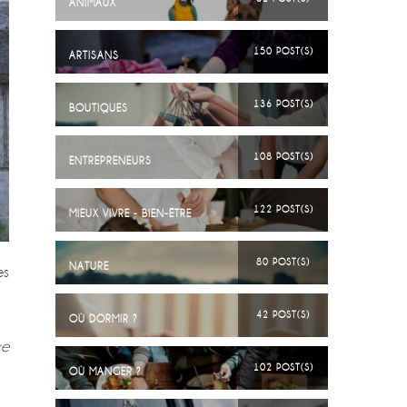
ANIMAUX
150 POST(S)
ARTISANS
136 POST(S)
BOUTIQUES
108 POST(S)
ENTREPRENEURS
122 POST(S)
MIEUX VIVRE - BIEN-ÊTRE
80 POST(S)
NATURE
es
42 POST(S)
OÙ DORMIR ?
re
102 POST(S)
OÙ MANGER ?