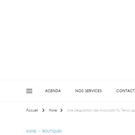
On teste pour vous en picar
AGENDA
NOS SERVICES
CONTACT
Accueil
Aisne
Une dégustation de chocolats Au Terroir g
AISNE
BOUTIQUES