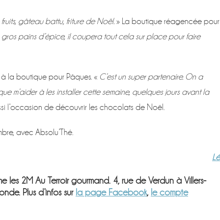
uits, gâteau battu, friture de Noël.
» La boutique réagencée pour
 gros pains d’épice, il coupera tout cela sur place pour faire
u à la boutique pour Pâques. «
C’est un super partenaire. On a
e m’aider à les installer cette semaine, quelques jours avant la
ssi l’occasion de découvrir les chocolats de Noël.
mbre, avec Absolu’Thé.
L
les 2M Au Terroir gourmand. 4, rue de Verdun à Villers-
nde. Plus d’infos sur
la page Facebook
,
le compte