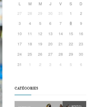
L
M
M
J
V
S
D
27
28
29
30
31
1
2
8
3
4
5
6
7
9
10
11
12
13
14
15
16
17
18
19
20
21
22
23
24
25
26
27
28
29
30
31
1
2
3
4
5
6
CATÉGORIES
31 POST(S)