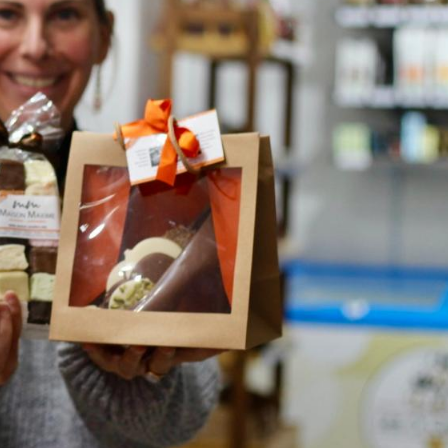
NOVEMBRE
À
VILLERS-
COTTERETS