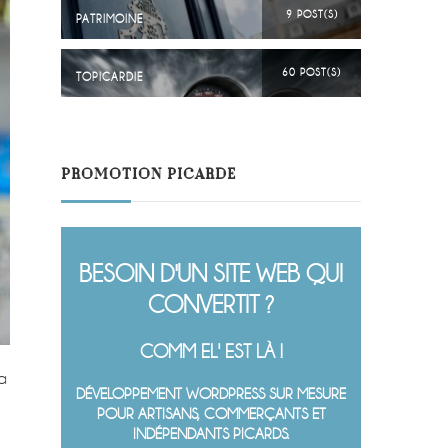
9 POST(S)
PATRIMOINE
60 POST(S)
TOPICARDIE
PROMOTION PICARDE
BESOIN D'UN SITE WEB QUI
CONVERTIT ?
COMM EL' EST LÀ !
 a
DÉVELOPPEMENT WORDPRESS SUR MESURE
POUR ARTISANS, COMMERÇANTS ET
INDÉPENDANTS PICARDS.