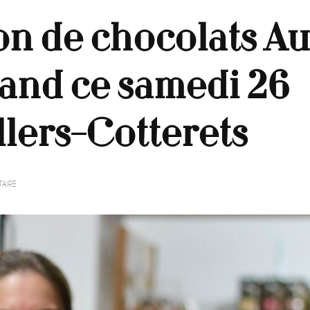
on de chocolats Au
and ce samedi 26
lers-Cotterets
SUR
AIRE
UNE
DÉGUSTATION
DE
CHOCOLATS
AU
TERROIR
GOURMAND
CE
SAMEDI
26