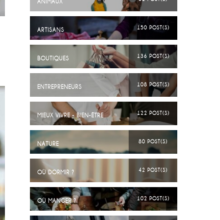
ANIMAUX
150 POST(S)
ARTISANS
136 POST(S)
BOUTIQUES
108 POST(S)
ENTREPRENEURS
122 POST(S)
MIEUX VIVRE - BIEN-ÊTRE
80 POST(S)
NATURE
42 POST(S)
OÙ DORMIR ?
102 POST(S)
OÙ MANGER ?