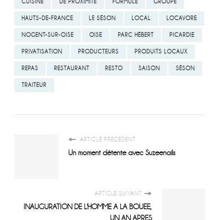
CUISINE
DE PROXIMITÉ
FORMULE
GROUPE
HAUTS-DE-FRANCE
LE SÉSON
LOCAL
LOCAVORE
NOGENT-SUR-OISE
OISE
PARC HÉBERT
PICARDIE
PRIVATISATION
PRODUCTEURS
PRODUITS LOCAUX
REPAS
RESTAURANT
RESTO
SAISON
SÉSON
TRAITEUR
ARTICLE PRÉCÉDENT
Un moment détente avec Suzeenails
ARTICLE SUIVANT
INAUGURATION DE L'HOMME A LA BOUEE,
UN AN APRES