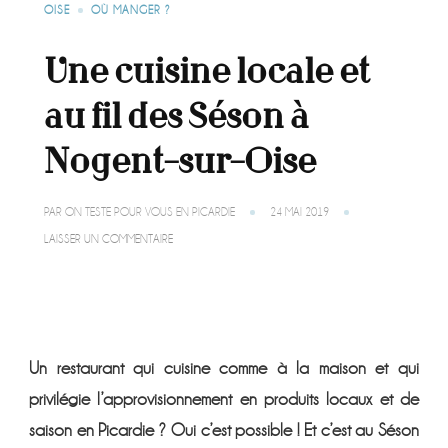
OISE
OÙ MANGER ?
Une cuisine locale et
au fil des Séson à
Nogent-sur-Oise
PAR
ON TESTE POUR VOUS EN PICARDIE
24 MAI 2019
SUR
LAISSER UN COMMENTAIRE
UNE
CUISINE
LOCALE
ET
AU
FIL
DES
Un restaurant qui cuisine comme à la maison et qui
SÉSON
À
privilégie l’approvisionnement en produits locaux et de
NOGENT-
SUR-
saison en Picardie ? Oui c’est possible ! Et c’est au Séson
OISE