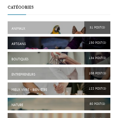
CATÉGORIES
31 POST(S)
ANIMAUX
150 POST(S)
ARTISANS
136 POST(S)
BOUTIQUES
108 POST(S)
ENTREPRENEURS
122 POST(S)
MIEUX VIVRE - BIEN-ÊTRE
80 POST(S)
NATURE