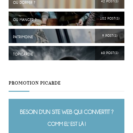
42 POST(S)
OÙ DORMIR ?
102 POST(S)
OÙ MANGER ?
9 POST(S)
PATRIMOINE
60 POST(S)
TOPICARDIE
PROMOTION PICARDE
BESOIN D'UN SITE WEB QUI CONVERTIT ?
COMM EL' EST LÀ !