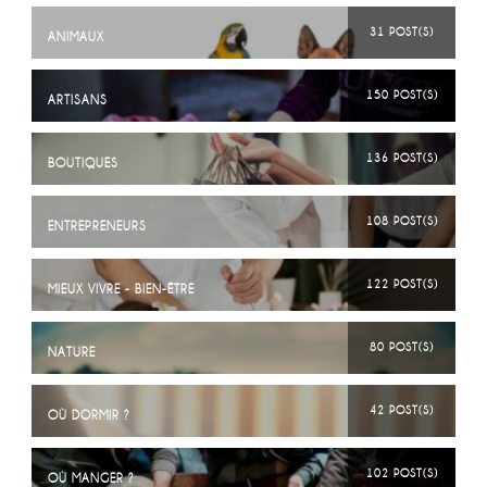
31 POST(S)
ANIMAUX
150 POST(S)
ARTISANS
136 POST(S)
BOUTIQUES
108 POST(S)
ENTREPRENEURS
122 POST(S)
MIEUX VIVRE - BIEN-ÊTRE
80 POST(S)
NATURE
42 POST(S)
OÙ DORMIR ?
102 POST(S)
OÙ MANGER ?