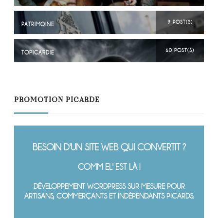
9 POST(S)
PATRIMOINE
60 POST(S)
TOPICARDIE
PROMOTION PICARDE
BESOIN D'UN SITE WEB QUI CONVERTIT ?
COMM EL' EST LÀ !
DÉVELOPPEMENT WORDPRESS SUR MESURE POUR
ARTISANS, COMMERÇANTS ET INDÉPENDANTS PICARDS.