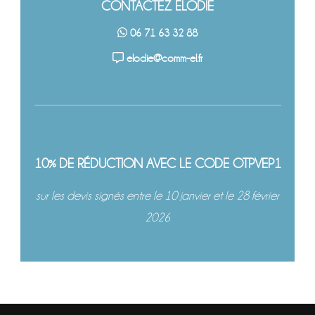
CONTACTEZ ÉLODIE
06 71 63 32 88
elodie@comm-el.fr
10% DE RÉDUCTION AVEC LE CODE OTPVEP1
sur les devis signés entre le 10 janvier et le 28 février
2026