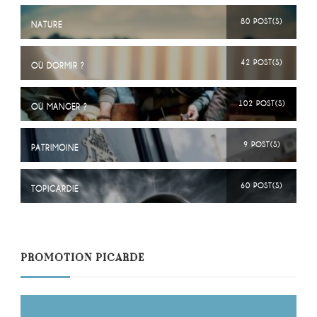
80 POST(S)
NATURE
42 POST(S)
OÙ DORMIR ?
102 POST(S)
OÙ MANGER ?
9 POST(S)
PATRIMOINE
60 POST(S)
TOPICARDIE
PROMOTION PICARDE