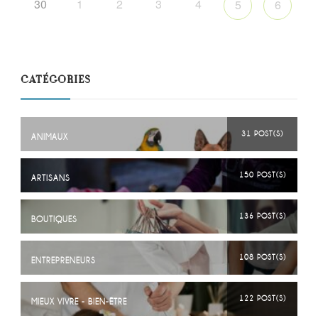
30
1
2
3
4
5
6
CATÉGORIES
31 POST(S)
ANIMAUX
150 POST(S)
ARTISANS
136 POST(S)
BOUTIQUES
108 POST(S)
ENTREPRENEURS
122 POST(S)
MIEUX VIVRE - BIEN-ÊTRE