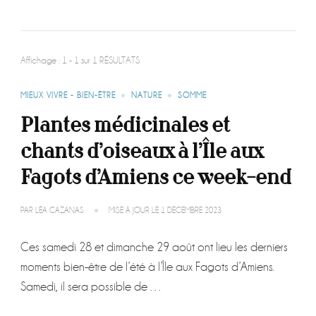
Affichage : 1 - 1 sur 1 RÉSULTATS
MIEUX VIVRE - BIEN-ÊTRE
NATURE
SOMME
Plantes médicinales et
chants d’oiseaux à l’Île aux
Fagots d’Amiens ce week-end
PAR
LÉA CAZANAS
MISE À JOUR LE
1 DÉCEMBRE 2023
Ces samedi 28 et dimanche 29 août ont lieu les derniers
moments bien-être de l’été à l’Île aux Fagots d’Amiens.
Samedi, il sera possible de …