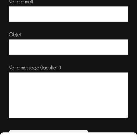
Votre e-mail
Objet
Votre message (facultatif)
Veuillez laisser ce champ vide.