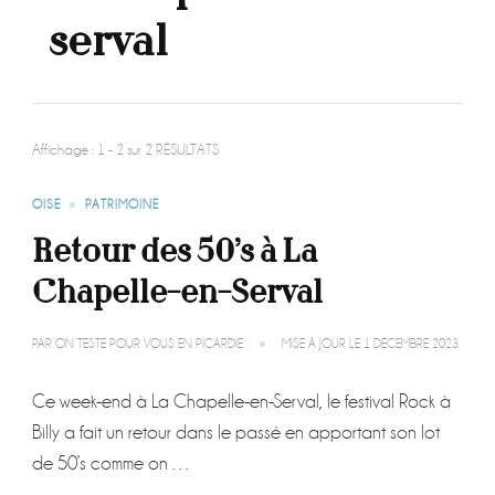
serval
Affichage : 1 - 2 sur 2 RÉSULTATS
OISE
PATRIMOINE
Retour des 50’s à La
Chapelle-en-Serval
PAR
ON TESTE POUR VOUS EN PICARDIE
MISE À JOUR LE
1 DÉCEMBRE 2023
Ce week-end à La Chapelle-en-Serval, le festival Rock à
Billy a fait un retour dans le passé en apportant son lot
de 50’s comme on …