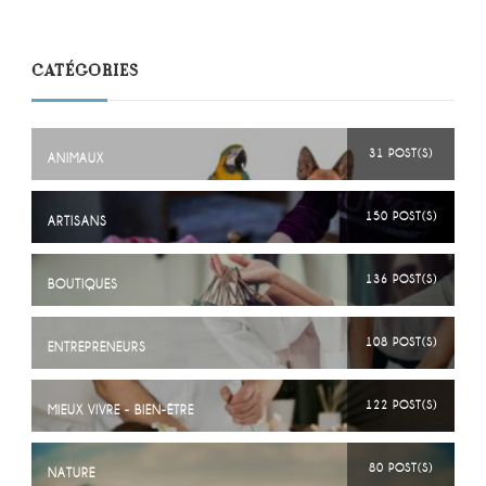
CATÉGORIES
31 POST(S)
ANIMAUX
150 POST(S)
ARTISANS
136 POST(S)
BOUTIQUES
108 POST(S)
ENTREPRENEURS
122 POST(S)
MIEUX VIVRE - BIEN-ÊTRE
80 POST(S)
NATURE