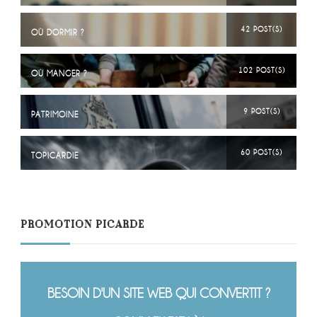
42 POST(S)
OÙ DORMIR ?
102 POST(S)
OÙ MANGER ?
9 POST(S)
PATRIMOINE
60 POST(S)
TOPICARDIE
PROMOTION PICARDE
BESOIN D'UN SITE WEB QUI CONVERTIT ?