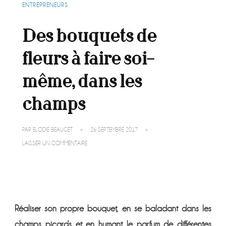
ENTREPRENEURS
Des bouquets de
fleurs à faire soi-
même, dans les
champs
PAR
ELODIE BEAUGET
26 SEPTEMBRE 2017
SUR
LAISSER UN COMMENTAIRE
DES
BOUQUETS
DE
FLEURS
À
FAIRE
SOI-
Réaliser son propre bouquet, en se baladant dans les
MÊME,
DANS
champs picards et en humant le parfum de différentes