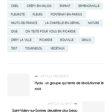
CREIL
CRÉPY-EN-VALOIS
ENFANT
ERMENONVILLE
FLEURISTE
FLEURS
FONTENAY-EN-PARISIS
HAUTS-DE-FRANCE
LA-CHAPELLE-EN-SERVAL
NATURE
OISE
ON TESTE POUR VOUS EN PICARDIE
ORRY LA VILLE
PICARDIE
ROUVILLE
SENLIS
TEST
TOURNESOL
VÉGÉTAUX
ARTICLE PRÉCÉDENT
Hycks : un groupe qui tente de révolutionner le
rock
ARTICLE SUIVANT
Saint-Valery-sur-Somme, deuxième plus beau