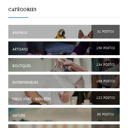
CATÉGORIES
31 POST(S)
ANIMAUX
150 POST(S)
ARTISANS
136 POST(S)
BOUTIQUES
108 POST(S)
ENTREPRENEURS
122 POST(S)
MIEUX VIVRE - BIEN-ÊTRE
80 POST(S)
NATURE