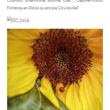
Chamant, Ermenonville, Rouville, Creil , Crépy-en-Valois,
Fontenay-en-Parisis ou encore Orry-la-ville?