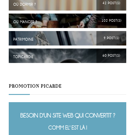
42 POST(S)
OÙ DORMIR ?
102 POST(S)
OÙ MANGER ?
9 POST(S)
PATRIMOINE
60 POST(S)
TOPICARDIE
PROMOTION PICARDE
BESOIN D'UN SITE WEB QUI CONVERTIT ?
COMM EL' EST LÀ !