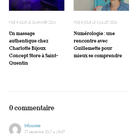
MISE À JOUR LE
26 JANVIER 2024
MISE À JOUR LE
3 JUILLET 2026
Un massage
Numérologie : une
authentique chez
rencontre avec
Charlotte Bijoux
Guillemette pour
Concept Store à Saint-
mieux se comprendre
Quentin
0 commentaire
Infos.oise
27 septembre 2017 à 15h07