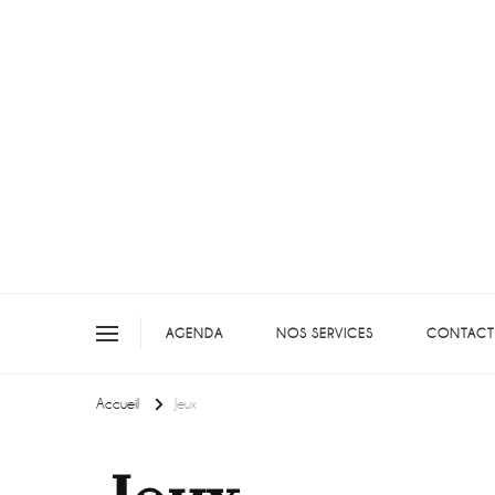
On teste pour vous en picar
AGENDA
NOS SERVICES
CONTACT
Accueil
Jeux