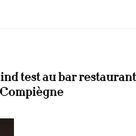
lind test au bar restauran
e Compiègne