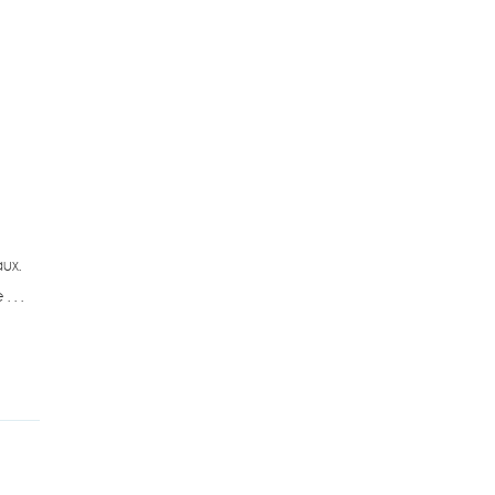
ux.
re …