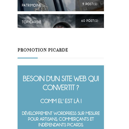
9 POST(S)
PATRIMOINE
60 POST(S)
TOPICARDIE
PROMOTION PICARDE
BESOIN D'UN SITE WEB QUI
CONVERTIT ?
COMM EL' EST LÀ !
DÉVELOPPEMENT WORDPRESS SUR MESURE
POUR ARTISANS, COMMERÇANTS ET
INDÉPENDANTS PICARDS.