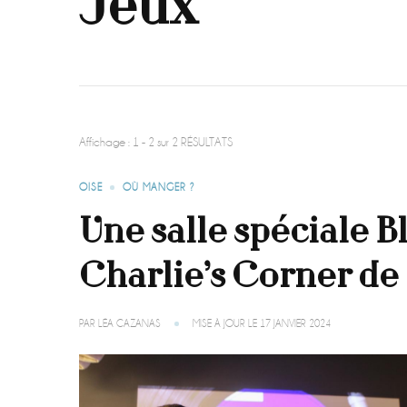
Jeux
Affichage : 1 - 2 sur 2 RÉSULTATS
OISE
OÙ MANGER ?
Une salle spéciale B
Charlie’s Corner d
PAR
LÉA CAZANAS
MISE À JOUR LE
17 JANVIER 2024