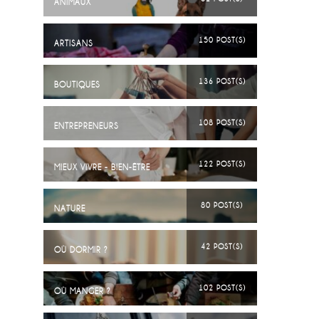
ANIMAUX
150 POST(S)
ARTISANS
136 POST(S)
BOUTIQUES
108 POST(S)
ENTREPRENEURS
122 POST(S)
MIEUX VIVRE - BIEN-ÊTRE
80 POST(S)
NATURE
42 POST(S)
OÙ DORMIR ?
102 POST(S)
OÙ MANGER ?