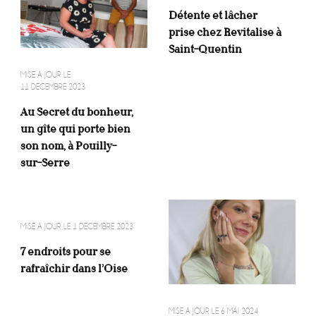
Détente et lâcher
prise chez Revitalise à
Saint-Quentin
MISE À JOUR LE
11 DÉCEMBRE 2023
Au Secret du bonheur,
un gîte qui porte bien
son nom, à Pouilly-
sur-Serre
MISE À JOUR LE
1 DÉCEMBRE 2023
7 endroits pour se
rafraîchir dans l’Oise
MISE À JOUR LE
6 MAI 2024