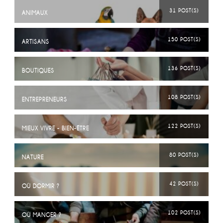
31 POST(S)
ANIMAUX
150 POST(S)
ARTISANS
136 POST(S)
BOUTIQUES
108 POST(S)
ENTREPRENEURS
122 POST(S)
MIEUX VIVRE - BIEN-ÊTRE
80 POST(S)
NATURE
42 POST(S)
OÙ DORMIR ?
102 POST(S)
OÙ MANGER ?