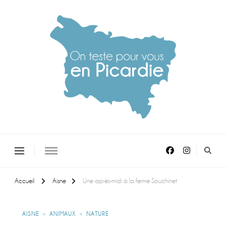
On teste pour vous en picardie
Accueil
Aisne
Une après-midi à la ferme Souchinet
AISNE
ANIMAUX
NATURE