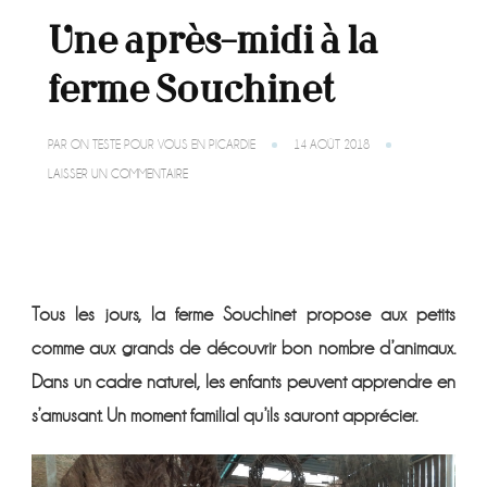
Une après-midi à la
ferme Souchinet
PAR
ON TESTE POUR VOUS EN PICARDIE
14 AOÛT 2018
SUR
LAISSER UN COMMENTAIRE
UNE
APRÈS-
MIDI
À
LA
FERME
SOUCHINET
Tous les jours, la ferme Souchinet propose aux petits
comme aux grands de découvrir bon nombre d’animaux.
Dans un cadre naturel, les enfants peuvent apprendre en
s’amusant. Un moment familial qu’ils sauront apprécier.