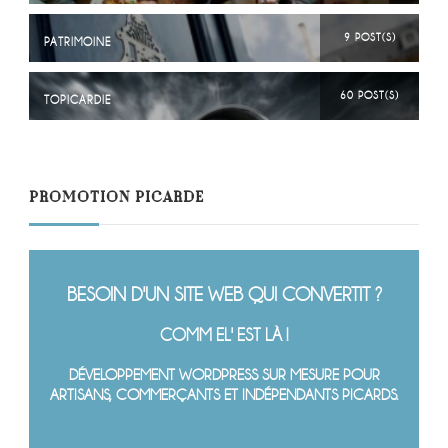
9 POST(S)
PATRIMOINE
60 POST(S)
TOPICARDIE
PROMOTION PICARDE
BESOIN D'UN SITE WEB QUI CONVERTIT ?
COMM EL' EST LÀ !
DÉVELOPPEMENT WORDPRESS SUR MESURE POUR
ARTISANS, COMMERÇANTS ET INDÉPENDANTS PICARDS.