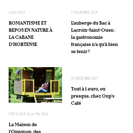
3 JUIN 2019
7 NOVEMBRE 2019
ROMANTISME ET
L’auberge du Bac à
REPOS EN NATURE À
Lacroix-Saint-Ouen :
LA CABANE
la gastronomie
D’HORTENSE
française n’a qu’à bien
se tenir !
20 DÉCEMBRE 2017
Tout à 1 euro, ou
presque, chez Oup’s
Café
MISE À JOUR LE
16 MAI 2026
La Maison de
l’Omignon, des