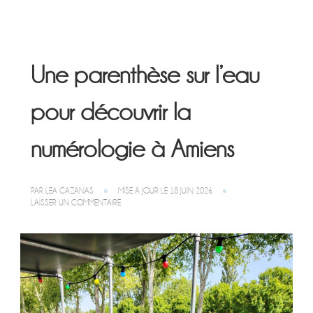
Une parenthèse sur l’eau
pour découvrir la
numérologie à Amiens
PAR
LÉA CAZANAS
MISE À JOUR LE
18 JUIN 2026
SUR
LAISSER UN COMMENTAIRE
UNE
PARENTHÈSE
SUR
L’EAU
POUR
DÉCOUVRIR
LA
NUMÉROLOGIE
À