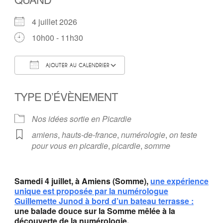
4 juillet 2026
10h00 - 11h30
AJOUTER AU CALENDRIER
Télécharger ICS
Calendrier Google
TYPE D’ÉVÈNEMENT
Nos idées sortie en Picardie
amiens
,
hauts-de-france
,
numérologie
,
on teste
pour vous en picardie
,
picardie
,
somme
Samedi 4 juillet, à Amiens (Somme),
une expérience
unique est proposée par la numérologue
Guillemette Junod à bord d’un bateau terrasse :
une balade douce sur la Somme mêlée à la
découverte de la numérologie.