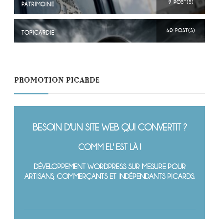
9 POST(S)
PATRIMOINE
60 POST(S)
TOPICARDIE
PROMOTION PICARDE
BESOIN D'UN SITE WEB QUI CONVERTIT ?
COMM EL' EST LÀ !
DÉVELOPPEMENT WORDPRESS SUR MESURE POUR
ARTISANS, COMMERÇANTS ET INDÉPENDANTS PICARDS.