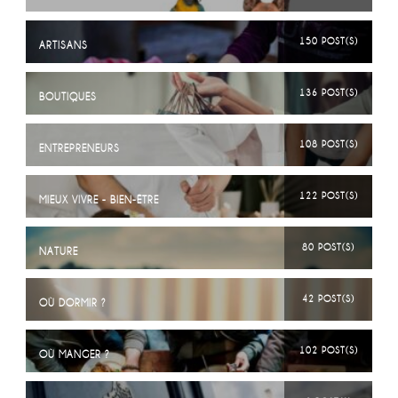
150 POST(S)
ARTISANS
136 POST(S)
BOUTIQUES
108 POST(S)
ENTREPRENEURS
122 POST(S)
MIEUX VIVRE - BIEN-ÊTRE
80 POST(S)
NATURE
42 POST(S)
OÙ DORMIR ?
102 POST(S)
OÙ MANGER ?