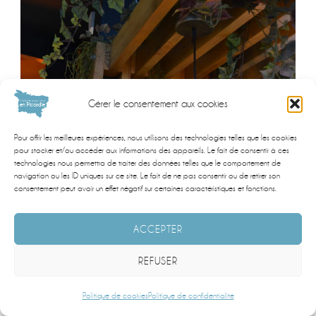
Gérer le consentement aux cookies
Pour offrir les meilleures expériences, nous utilisons des technologies telles que les cookies
pour stocker et/ou accéder aux informations des appareils. Le fait de consentir à ces
technologies nous permettra de traiter des données telles que le comportement de
navigation ou les ID uniques sur ce site. Le fait de ne pas consentir ou de retirer son
consentement peut avoir un effet négatif sur certaines caractéristiques et fonctions.
ACCEPTER
REFUSER
Politique de cookies
Politique de confidentialité