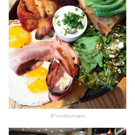
@MaximeBoulangerie