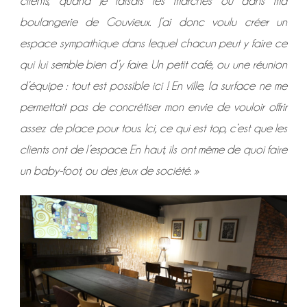
clients, quand je faisais les marchés ou dans ma
boulangerie de Gouvieux. J’ai donc voulu créer un
espace sympathique dans lequel chacun peut y faire ce
qui lui semble bien d’y faire. Un petit café, ou une réunion
d’équipe : tout est possible ici ! En ville, la surface ne me
permettait pas de concrétiser mon envie de vouloir offrir
assez de place pour tous. Ici, ce qui est top, c’est que les
clients ont de l’espace. En haut, ils ont même de quoi faire
un baby-foot, ou des jeux de société. »