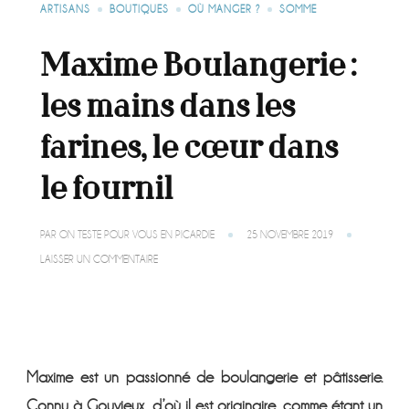
ARTISANS
BOUTIQUES
OÙ MANGER ?
SOMME
Maxime Boulangerie :
les mains dans les
farines, le cœur dans
le fournil
PAR
ON TESTE POUR VOUS EN PICARDIE
25 NOVEMBRE 2019
SUR
LAISSER UN COMMENTAIRE
MAXIME
BOULANGERIE
:
LES
MAINS
DANS
LES
Maxime est un passionné de boulangerie et pâtisserie.
FARINES,
LE
Connu à Gouvieux, d’où il est originaire, comme étant un