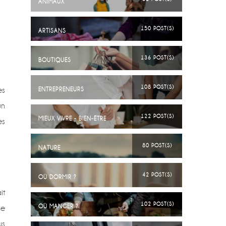
ANIMAUX
150 POST(S)
ARTISANS
136 POST(S)
BOUTIQUES
108 POST(S)
es
ENTREPRENEURS
un
122 POST(S)
MIEUX VIVRE - BIEN-ÊTRE
es
80 POST(S)
NATURE
42 POST(S)
OÙ DORMIR ?
it
102 POST(S)
he
OÙ MANGER ?
us