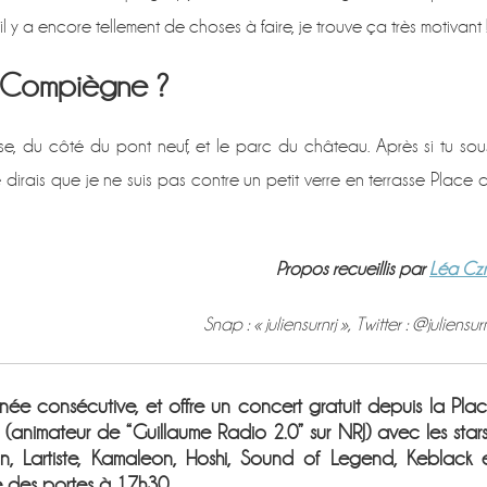
 y a encore tellement de choses à faire, je trouve ça très motivant 
à Compiègne ?
e, du côté du pont neuf, et le parc du château. Après si tu sou
je dirais que je ne suis pas contre un petit verre en terrasse Place 
Propos recueillis par
Léa Cz
Snap : « juliensurnrj », Twitter : @juliensurn
née consécutive, et offre un concert gratuit depuis la Pla
(animateur de “Guillaume Radio 2.0” sur NRJ) avec les stars
n, Lartiste, Kamaleon, Hoshi, Sound of Legend, Keblack 
 des portes à 17h30.