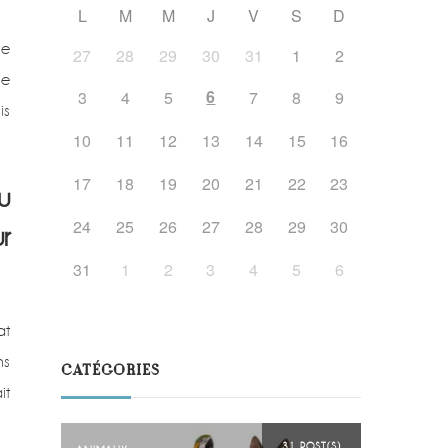
L
M
M
J
V
S
D
ne
27
28
29
30
31
1
2
le
6
3
4
5
7
8
9
is
10
11
12
13
14
15
16
17
18
19
20
21
22
23
u
24
25
26
27
28
29
30
r
31
1
2
3
4
5
6
at
ns
CATÉGORIES
it
31 POST(S)