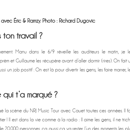
, avec Éric & Ramzy. Photo : Richard Dugovic
ton travail ?
ent. Manu dans le 6/9 réveille les auditeurs le matin, je l
m et Guillaume les récupère avant d’aller dormir (rires). On fait 
si un job positif : On est là pour divertir les gens, les faire marrer, l
qui t’a marqué ?
agé la scène du NRJ Music Tour avec Cauet toutes ces années. Il fa
 ! Il est dans la vie comme à la radio : Il aime les gens, il ne tric
de 20.000 personnes, ça aussi ça va rester l’un des moments les pl