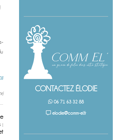
!
s-
du
ns
CONTACTEZ ÉLODIE
rj
06 71 63 32 88
elodie@comm-el.fr
ce
 :
et