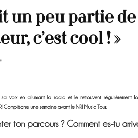
ait un peu partie de
eur, c’est cool ! »
SUR
E
JULIEN
:
« ON
FAIT
UN
PEU
a voix en allumant la radio et le retrouvent régulièrement lo
PARTIE
DE
NRJ Compiègne, une semaine avant le NRJ Music Tour.
LA
VIE
DE
ter ton parcours ? Comment es-tu arriv
L’AUDITEUR,
C’EST
COOL