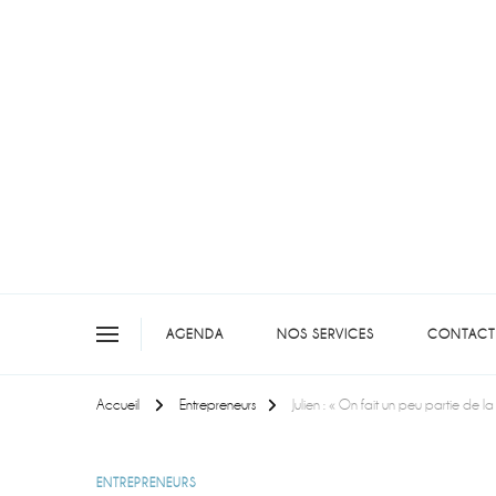
On teste pour vous en picar
AGENDA
NOS SERVICES
CONTACT
Accueil
Entrepreneurs
Julien : « On fait un peu partie de la 
ENTREPRENEURS