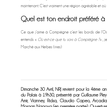
maintenant. C’est vraiment une région agréable et où il
Quel est ton endroit préféré 
Ce que j’aime à Compiègne c’est les bords de l’Ois
entends «
Où est-ce que tu sors à Compiègne ?
« , 
Marché aux Herbes (rires)
Dimanche 30 Avril, NRJ revient pour la 4ème an
du Palais à 19h30, présenté par Guillaume Pley 
Amir, Vianney, Ridsa, Claudio Capeo, Arcadia
Morgan Nagoya (en première partie). Ouverture