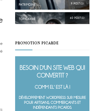
9 POST(S)
PATRIMOINE
e
60 POST(S)
TOPICARDIE
PROMOTION PICARDE
he
té
BESOIN D'UN SITE WEB QUI
CONVERTIT ?
COMM EL' EST LÀ !
DÉVELOPPEMENT WORDPRESS SUR MESURE
POUR ARTISANS, COMMERÇANTS ET
INDÉPENDANTS PICARDS.
is