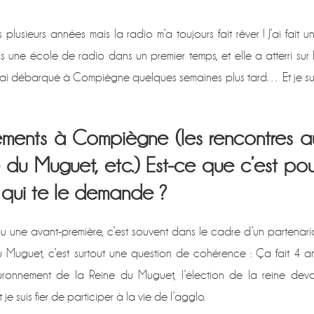
! »
plusieurs années mais la radio m’a toujours fait rêver ! J’ai fait u
s une école de radio dans un premier temps, et elle a atterri sur 
J’ai débarqué à Compiègne quelques semaines plus tard… Et je su
nements à Compiègne (les rencontres a
e du Muguet, etc.) Est-ce que c’est pou
e qui te le demande ?
u une avant-première, c’est souvent dans le cadre d’un partenari
u Muguet, c’est surtout une question de cohérence : Ça fait 4 a
ouronnement de la Reine du Muguet, l’élection de la reine deva
 je suis fier de participer à la vie de l’agglo.