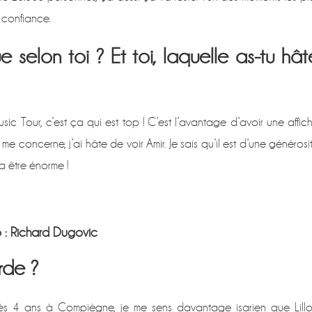
 confiance.
e selon toi ? Et toi, laquelle as-tu hât
sic Tour, c’est ça qui est top ! C’est l’avantage d’avoir une affic
 me concerne, j’ai hâte de voir Amir. Je sais qu’il est d’une générosi
va être énorme !
 : Richard Dugovic
rde ?
près 4 ans à Compiègne, je me sens davantage isarien que Lillo