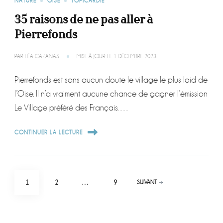
NATURE
OISE
TOPICARDIE
35 raisons de ne pas aller à
Pierrefonds
PAR
LÉA CAZANAS
MISE À JOUR LE
1 DÉCEMBRE 2023
Pierrefonds est sans aucun doute le village le plus laid de
l’Oise. Il n’a vraiment aucune chance de gagner l’émission
Le Village préféré des Français. …
CONTINUER LA LECTURE
Pagination
PAGE
PAGE
PAGE
1
2
…
9
SUIVANT
des
publications