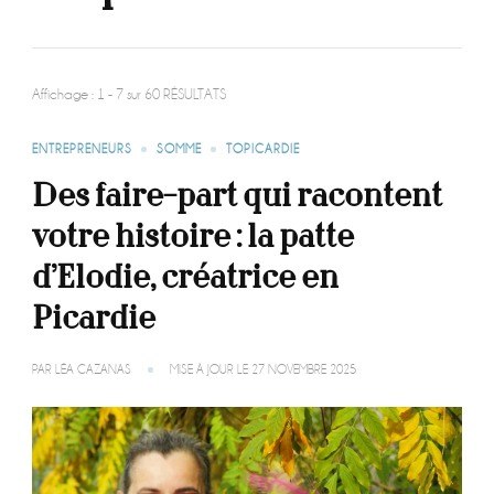
Affichage : 1 - 7 sur 60 RÉSULTATS
ENTREPRENEURS
SOMME
TOPICARDIE
Des faire-part qui racontent
votre histoire : la patte
d’Elodie, créatrice en
Picardie
PAR
LÉA CAZANAS
MISE À JOUR LE
27 NOVEMBRE 2025