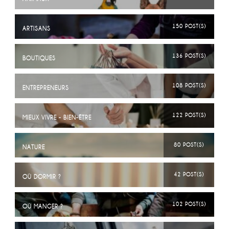
150 POST(S)
ARTISANS
136 POST(S)
BOUTIQUES
108 POST(S)
ENTREPRENEURS
122 POST(S)
MIEUX VIVRE - BIEN-ÊTRE
80 POST(S)
NATURE
42 POST(S)
OÙ DORMIR ?
102 POST(S)
OÙ MANGER ?