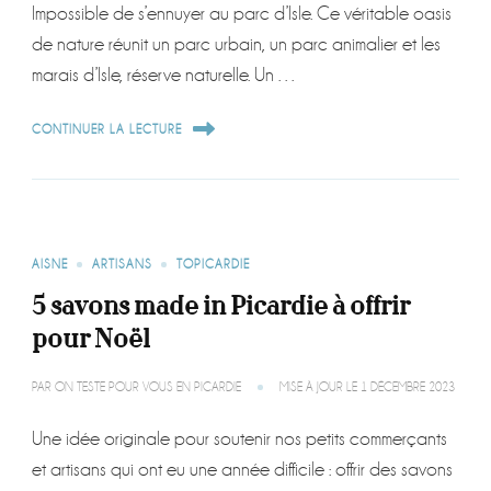
Impossible de s’ennuyer au parc d’Isle. Ce véritable oasis
de nature réunit un parc urbain, un parc animalier et les
marais d’Isle, réserve naturelle. Un …
CONTINUER LA LECTURE
AISNE
ARTISANS
TOPICARDIE
5 savons made in Picardie à offrir
pour Noël
PAR
ON TESTE POUR VOUS EN PICARDIE
MISE À JOUR LE
1 DÉCEMBRE 2023
Une idée originale pour soutenir nos petits commerçants
et artisans qui ont eu une année difficile : offrir des savons