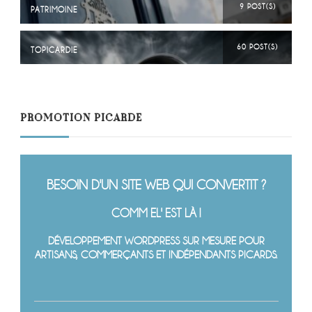
9 POST(S)
PATRIMOINE
60 POST(S)
TOPICARDIE
PROMOTION PICARDE
BESOIN D'UN SITE WEB QUI CONVERTIT ?
COMM EL' EST LÀ !
DÉVELOPPEMENT WORDPRESS SUR MESURE POUR
ARTISANS, COMMERÇANTS ET INDÉPENDANTS PICARDS.