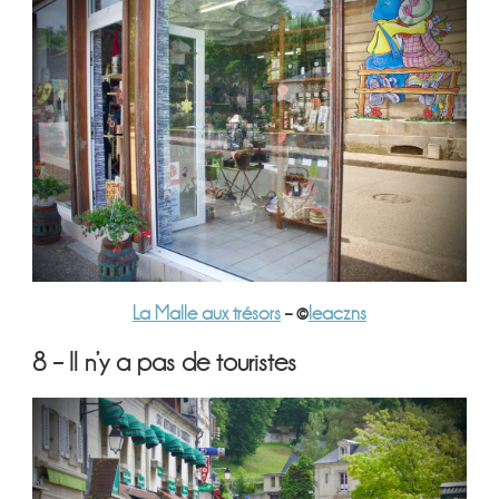
La Malle aux trésors
– ©
leaczns
8 – Il n’y a pas de touristes