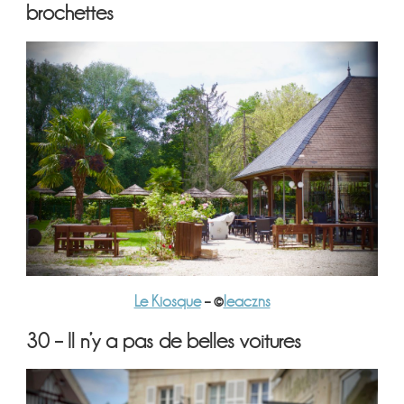
brochettes
Le Kiosque
– ©
leaczns
30 – Il n’y a pas de belles voitures