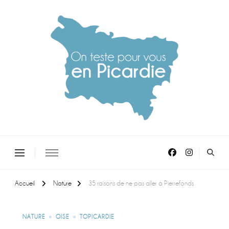
On teste pour vous en picardie
Accueil
Nature
35 raisons de ne pas aller à Pierrefonds
NATURE
OISE
TOPICARDIE