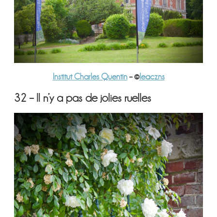
Institut Charles Quentin
– ©
leaczns
32 – Il n’y a pas de jolies ruelles