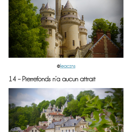
©
leaczns
14 – Pierrefonds n’a aucun attrait