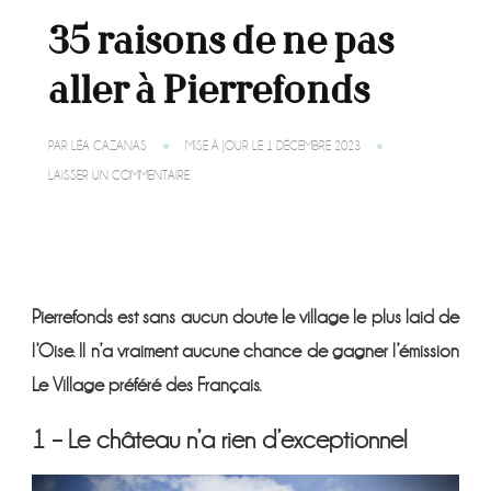
35 raisons de ne pas
aller à Pierrefonds
PAR
LÉA CAZANAS
MISE À JOUR LE
1 DÉCEMBRE 2023
SUR
LAISSER UN COMMENTAIRE
35
RAISONS
DE
NE
PAS
ALLER
À
Pierrefonds est sans aucun doute le village le plus laid de
PIERREFONDS
l’Oise. Il n’a vraiment aucune chance de gagner l’émission
Le Village préféré des Français.
1 – Le château n’a rien d’exceptionnel