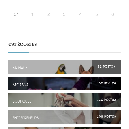
31
1
2
3
4
5
6
CATÉGORIES
31 POST(S)
ANIMAUX
150 POST(S)
ARTISANS
136 POST(S)
BOUTIQUES
108 POST(S)
ENTREPRENEURS