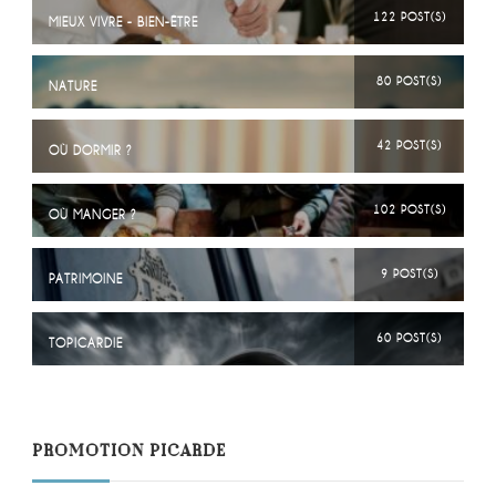
122 POST(S)
MIEUX VIVRE - BIEN-ÊTRE
80 POST(S)
NATURE
42 POST(S)
OÙ DORMIR ?
102 POST(S)
OÙ MANGER ?
9 POST(S)
PATRIMOINE
60 POST(S)
TOPICARDIE
PROMOTION PICARDE