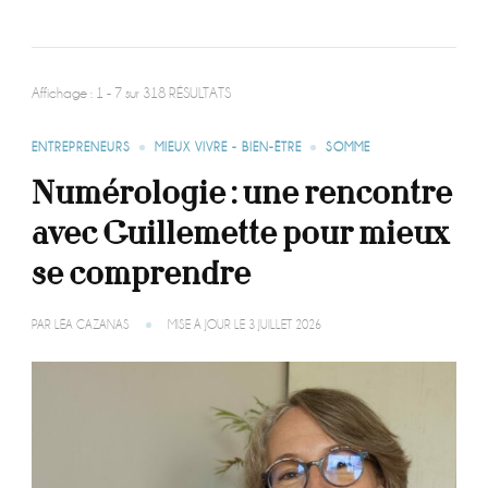
Affichage : 1 - 7 sur 318 RÉSULTATS
ENTREPRENEURS
MIEUX VIVRE - BIEN-ÊTRE
SOMME
Numérologie : une rencontre
avec Guillemette pour mieux
se comprendre
PAR
LÉA CAZANAS
MISE À JOUR LE
3 JUILLET 2026