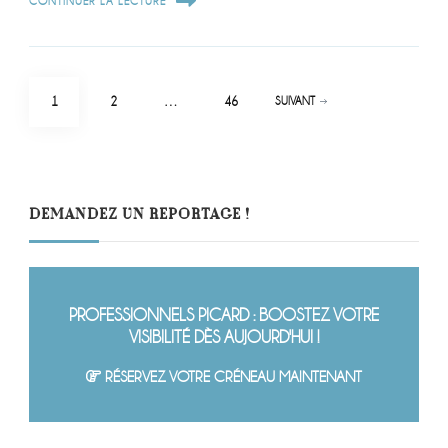
CONTINUER LA LECTURE
Pagination
PAGE
PAGE
PAGE
1
2
…
46
SUIVANT
des
publications
DEMANDEZ UN REPORTAGE !
PROFESSIONNELS PICARD : BOOSTEZ VOTRE
VISIBILITÉ DÈS AUJOURD'HUI !
RÉSERVEZ VOTRE CRÉNEAU MAINTENANT