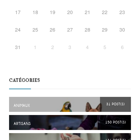
17
18
19
20
21
22
23
24
25
26
27
28
29
30
31
1
2
3
4
5
6
CATÉGORIES
31 POST(S)
ANIMAUX
150 POST(S)
ARTISANS