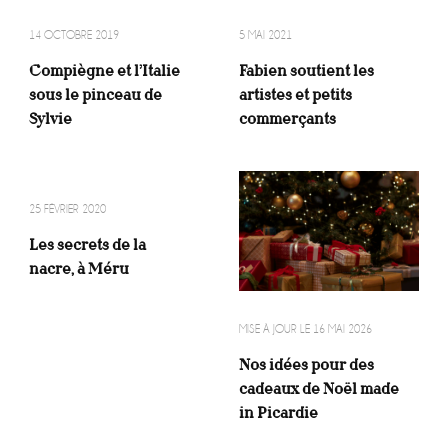
14 OCTOBRE 2019
5 MAI 2021
Compiègne et l’Italie
Fabien soutient les
sous le pinceau de
artistes et petits
Sylvie
commerçants
25 FÉVRIER 2020
Les secrets de la
nacre, à Méru
MISE À JOUR LE
16 MAI 2026
Nos idées pour des
cadeaux de Noël made
in Picardie