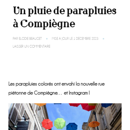
Un pluie de parapluies
à Compiègne
PAR
ELODIE BEAUGET
MISE À JOUR LE
1 DÉCEMBRE 2023
SUR
LAISSER UN COMMENTAIRE
UN
PLUIE
DE
PARAPLUIES
À
COMPIÈGNE
Les parapluies colorés ont envahi la nouvelle rue
piétonne de Compiègne… et Instagram !