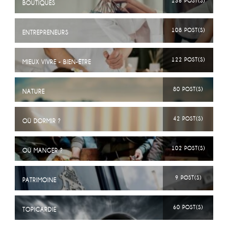
136 POST(S)
BOUTIQUES
108 POST(S)
ENTREPRENEURS
122 POST(S)
MIEUX VIVRE - BIEN-ÊTRE
80 POST(S)
NATURE
42 POST(S)
OÙ DORMIR ?
102 POST(S)
OÙ MANGER ?
9 POST(S)
PATRIMOINE
60 POST(S)
TOPICARDIE