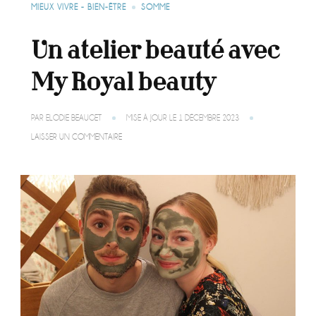
MIEUX VIVRE - BIEN-ÊTRE
SOMME
Un atelier beauté avec
My Royal beauty
PAR
ELODIE BEAUGET
MISE À JOUR LE
1 DÉCEMBRE 2023
SUR
LAISSER UN COMMENTAIRE
UN
ATELIER
BEAUTÉ
AVEC
MY
ROYAL
BEAUTY