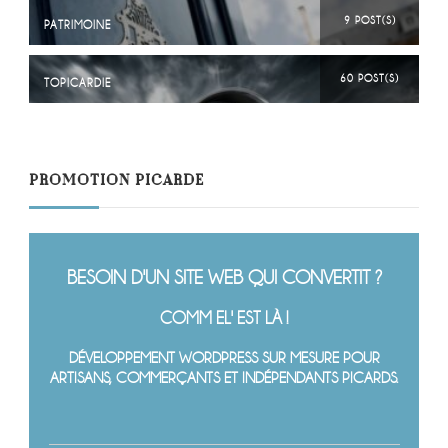
9 POST(S)
PATRIMOINE
60 POST(S)
TOPICARDIE
PROMOTION PICARDE
BESOIN D'UN SITE WEB QUI CONVERTIT ?
COMM EL' EST LÀ !
DÉVELOPPEMENT WORDPRESS SUR MESURE POUR
ARTISANS, COMMERÇANTS ET INDÉPENDANTS PICARDS.