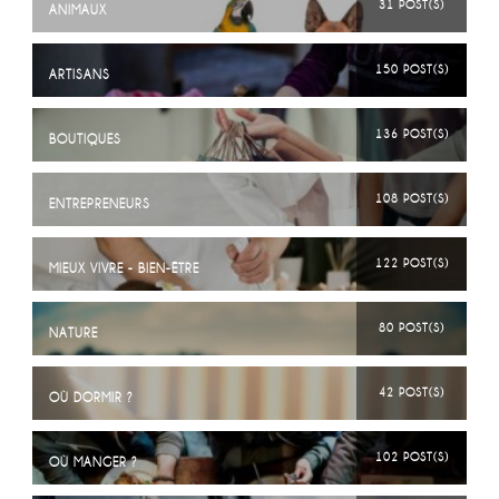
31 POST(S)
ANIMAUX
150 POST(S)
ARTISANS
136 POST(S)
BOUTIQUES
108 POST(S)
ENTREPRENEURS
122 POST(S)
MIEUX VIVRE - BIEN-ÊTRE
80 POST(S)
NATURE
42 POST(S)
OÙ DORMIR ?
102 POST(S)
OÙ MANGER ?