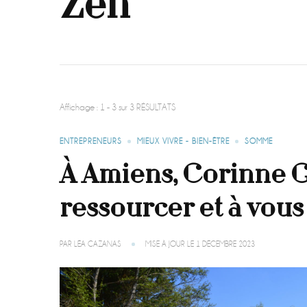
Zen
Affichage : 1 - 3 sur 3 RÉSULTATS
ENTREPRENEURS
MIEUX VIVRE - BIEN-ÊTRE
SOMME
À Amiens, Corinne G
ressourcer et à vous
PAR
LÉA CAZANAS
MISE À JOUR LE
1 DÉCEMBRE 2023