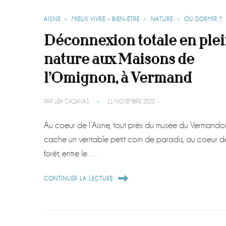
AISNE
MIEUX VIVRE - BIEN-ÊTRE
NATURE
OÙ DORMIR ?
Déconnexion totale en ple
nature aux Maisons de
l’Omignon, à Vermand
PAR
LÉA CAZANAS
21 NOVEMBRE 2020
Au coeur de l’Aisne, tout près du musée du Vermandoi
cache un véritable petit coin de paradis, au coeur d
forêt, entre le …
CONTINUER LA LECTURE