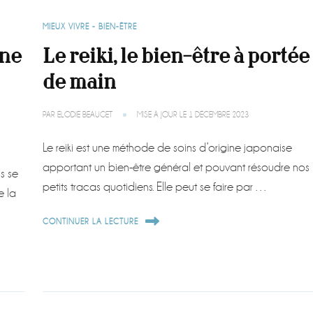
MIEUX VIVRE - BIEN-ÊTRE
ine
Le reiki, le bien-être à portée
de main
PAR
ELODIE BEAUGET
MISE À JOUR LE
1 DÉCEMBRE 2023
Le reiki est une méthode de soins d’origine japonaise
apportant un bien-être général et pouvant résoudre nos
s se
petits tracas quotidiens. Elle peut se faire par …
e la
CONTINUER LA LECTURE