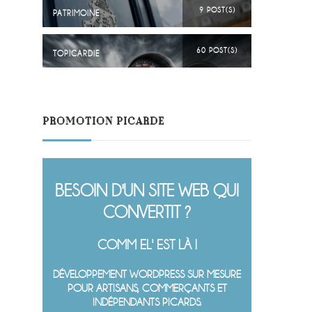
9 POST(S)
PATRIMOINE
60 POST(S)
TOPICARDIE
PROMOTION PICARDE
BESOIN D'UN SITE WEB QUI
CONVERTIT ?
COMM EL' EST LÀ !
DÉVELOPPEMENT WORDPRESS SUR MESURE
POUR ARTISANS, COMMERÇANTS ET
INDÉPENDANTS PICARDS.