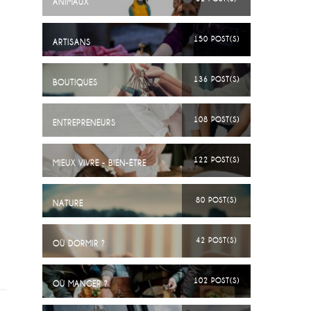
ANIMAUX
150 POST(S)
ARTISANS
136 POST(S)
BOUTIQUES
108 POST(S)
ENTREPRENEURS
122 POST(S)
MIEUX VIVRE - BIEN-ÊTRE
80 POST(S)
NATURE
42 POST(S)
OÙ DORMIR ?
102 POST(S)
OÙ MANGER ?