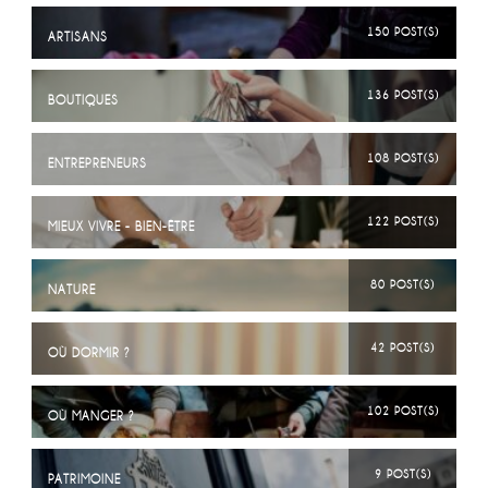
150 POST(S)
ARTISANS
136 POST(S)
BOUTIQUES
108 POST(S)
ENTREPRENEURS
122 POST(S)
MIEUX VIVRE - BIEN-ÊTRE
80 POST(S)
NATURE
42 POST(S)
OÙ DORMIR ?
102 POST(S)
OÙ MANGER ?
9 POST(S)
PATRIMOINE