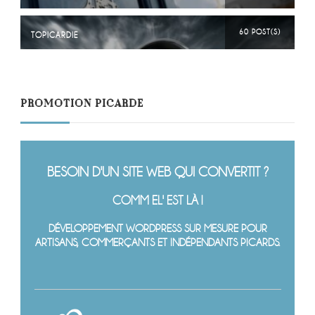
60 POST(S)
TOPICARDIE
PROMOTION PICARDE
BESOIN D'UN SITE WEB QUI CONVERTIT ?
COMM EL' EST LÀ !
DÉVELOPPEMENT WORDPRESS SUR MESURE POUR
ARTISANS, COMMERÇANTS ET INDÉPENDANTS PICARDS.