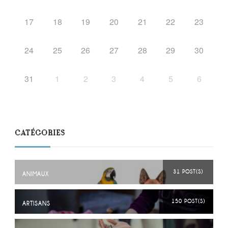
17
18
19
20
21
22
23
24
25
26
27
28
29
30
31
1
2
3
4
5
6
CATÉGORIES
31 POST(S)
ANIMAUX
150 POST(S)
ARTISANS