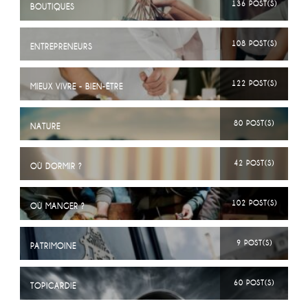
136 POST(S)
BOUTIQUES
108 POST(S)
ENTREPRENEURS
122 POST(S)
MIEUX VIVRE - BIEN-ÊTRE
80 POST(S)
NATURE
42 POST(S)
OÙ DORMIR ?
102 POST(S)
OÙ MANGER ?
9 POST(S)
PATRIMOINE
60 POST(S)
TOPICARDIE