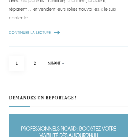
avec ses parents. Ensemble, ils chinent, brodent,
réparent… et vendent leurs jolies trouvailles. « Je suis
contente …
CONTINUER LA LECTURE
Pagination
PAGE
PAGE
1
2
SUIVANT
des
publications
DEMANDEZ UN REPORTAGE !
PROFESSIONNELS PICARD : BOOSTEZ VOTRE
VISIBILITÉ DÈS AUJOURD'HUI !