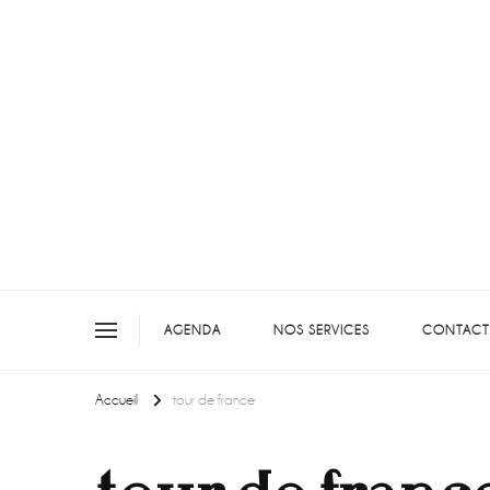
On teste pour vous en picar
AGENDA
NOS SERVICES
CONTACT
Accueil
tour de france