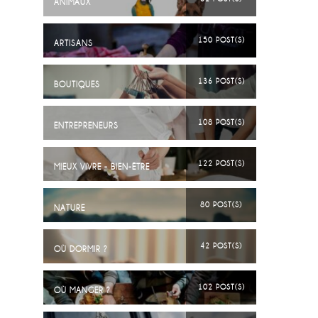
ANIMAUX
150 POST(S)
ARTISANS
136 POST(S)
BOUTIQUES
108 POST(S)
ENTREPRENEURS
122 POST(S)
MIEUX VIVRE - BIEN-ÊTRE
80 POST(S)
NATURE
42 POST(S)
OÙ DORMIR ?
102 POST(S)
OÙ MANGER ?