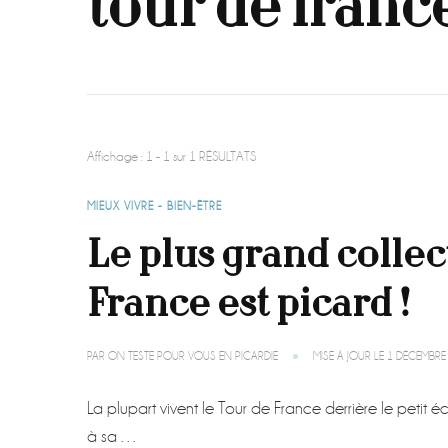
tour de franc
Affichage : 1 - 1 sur 1 RÉSULTATS
MIEUX VIVRE - BIEN-ÊTRE
Le plus grand colle
France est picard !
PAR
ON TESTE POUR VOUS EN PICARDIE
MISE À JOUR LE
1 DÉCEMBRE
La plupart vivent le Tour de France derrière le petit éc
à sa …