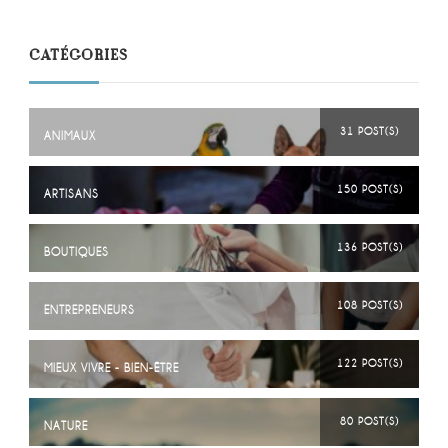
CATÉGORIES
31 POST(S)
ANIMAUX
150 POST(S)
ARTISANS
136 POST(S)
BOUTIQUES
108 POST(S)
ENTREPRENEURS
122 POST(S)
MIEUX VIVRE - BIEN-ÊTRE
80 POST(S)
NATURE