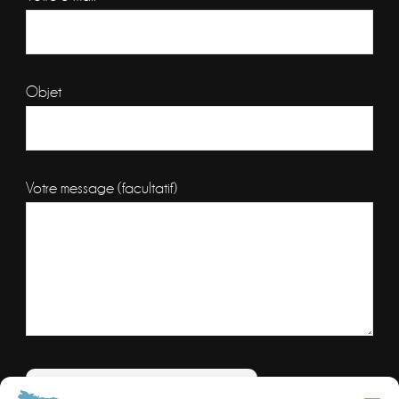
Objet
Votre message (facultatif)
Veuillez laisser ce champ vide.
Combien font