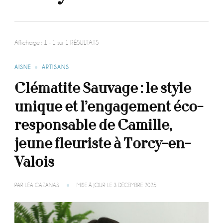
Affichage : 1 - 1 sur 1 RÉSULTATS
AISNE
ARTISANS
Clématite Sauvage : le style
unique et l’engagement éco-
responsable de Camille,
jeune fleuriste à Torcy-en-
Valois
PAR
LÉA CAZANAS
MISE À JOUR LE
3 DÉCEMBRE 2025