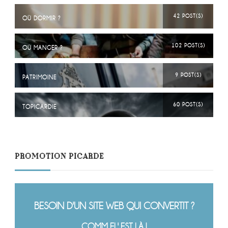
42 POST(S)
OÙ DORMIR ?
102 POST(S)
OÙ MANGER ?
9 POST(S)
PATRIMOINE
60 POST(S)
TOPICARDIE
PROMOTION PICARDE
BESOIN D'UN SITE WEB QUI CONVERTIT ?
COMM EL' EST LÀ !